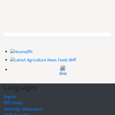
होम
ख़बरें
जॉब्स
Languages
English
हिंदी (Hindi)
മലയാളം (Malayalam)