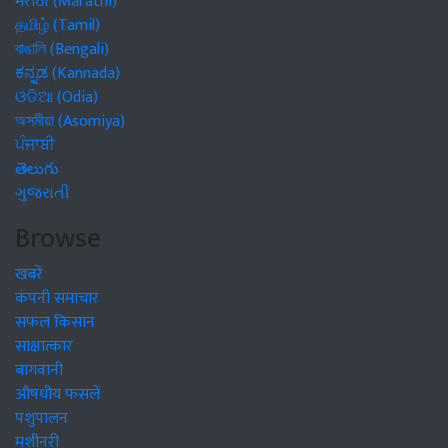
मराठी (Marathi)
தமிழ் (Tamil)
বাঙালি (Bengali)
ಕನ್ನಡ (Kannada)
ଓଡିଆ (Odia)
অসমীয়া (Asomiya)
ਪੰਜਾਬੀ
తెలుగు
ગુજરાતી
Browse
खबरें
कंपनी समाचार
सफल किसान
साक्षात्कार
बागवानी
औषधीय फसलें
पशुपालन
मशीनरी