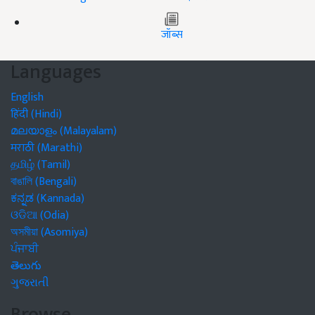
जॉब्स
Languages
English
हिंदी (Hindi)
മലയാളം (Malayalam)
मराठी (Marathi)
தமிழ் (Tamil)
বাঙালি (Bengali)
ಕನ್ನಡ (Kannada)
ଓଡିଆ (Odia)
অসমীয়া (Asomiya)
ਪੰਜਾਬੀ
తెలుగు
ગુજરાતી
Browse