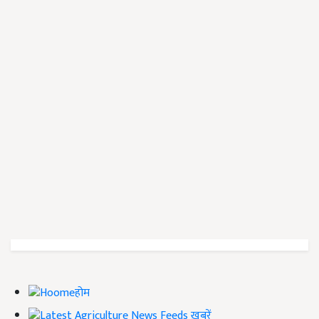
होम
ख़बरें