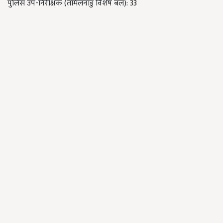
पुलिस उप-निरीक्षक (तमिलनाडु विशेष बल): 33