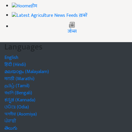
होम
ख़बरें
जॉब्स
Languages
English
हिंदी (Hindi)
മലയാളം (Malayalam)
मराठी (Marathi)
தமிழ் (Tamil)
বাঙালি (Bengali)
ಕನ್ನಡ (Kannada)
ଓଡିଆ (Odia)
অসমীয়া (Asomiya)
ਪੰਜਾਬੀ
తెలుగు