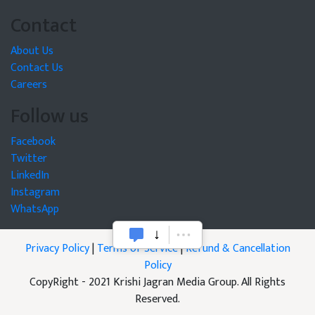
Contact
About Us
Contact Us
Careers
Follow us
Facebook
Twitter
LinkedIn
Instagram
WhatsApp
Privacy Policy
|
Terms of Service
|
Refund & Cancellation
Policy
CopyRight - 2021 Krishi Jagran Media Group. All Rights
Reserved.