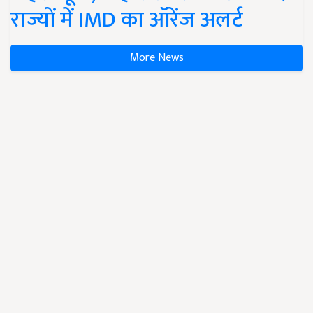
राज्यों में IMD का ऑरेंज अलर्ट
More News