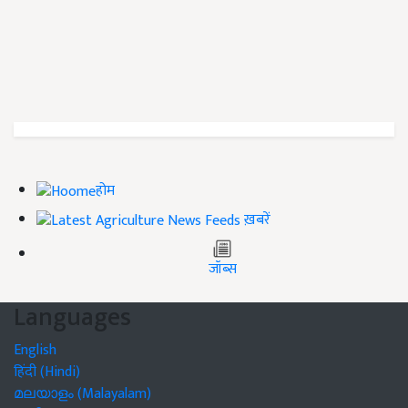
होम
ख़बरें
जॉब्स
Languages
English
हिंदी (Hindi)
മലയാളം (Malayalam)