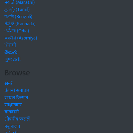
मराठी (Marathi)
தமிழ் (Tamil)
বাঙালি (Bengali)
ಕನ್ನಡ (Kannada)
ଓଡିଆ (Odia)
অসমীয়া (Asomiya)
ਪੰਜਾਬੀ
తెలుగు
ગુજરાતી
Browse
खबरें
कंपनी समाचार
सफल किसान
साक्षात्कार
बागवानी
औषधीय फसलें
पशुपालन