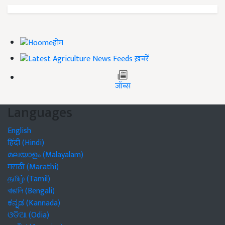
होम
ख़बरें
जॉब्स
Languages
English
हिंदी (Hindi)
മലയാളം (Malayalam)
मराठी (Marathi)
தமிழ் (Tamil)
বাঙালি (Bengali)
ಕನ್ನಡ (Kannada)
ଓଡିଆ (Odia)