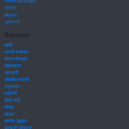
অসমীয়া (Asomiya)
ਪੰਜਾਬੀ
తెలుగు
ગુજરાતી
Browse
खबरें
कंपनी समाचार
सफल किसान
साक्षात्कार
बागवानी
औषधीय फसलें
पशुपालन
मशीनरी
खेती-बाड़ी
मौसम
बाजार
ग्रामीण उद्द्योग
सरकारी योजनाएं