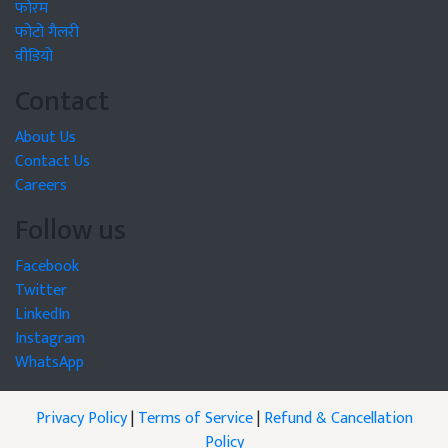
फोरम
फोटो गैलरी
वीडियो
Contact
About Us
Contact Us
Careers
Follow us
Facebook
Twitter
LinkedIn
Instagram
WhatsApp
Privacy Policy
|
Terms of Service
|
Refund & Cancellation
Policy