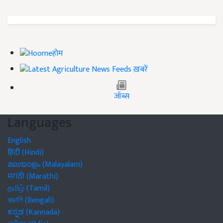
होम
ख़बरें
जॉब्स
Languages
English
हिंदी (Hindi)
മലയാളം (Malayalam)
मराठी (Marathi)
தமிழ் (Tamil)
বাঙালি (Bengali)
ಕನ್ನಡ (Kannada)