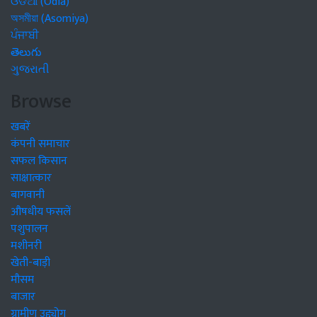
ଓଡିଆ (Odia)
অসমীয়া (Asomiya)
ਪੰਜਾਬੀ
తెలుగు
ગુજરાતી
Browse
खबरें
कंपनी समाचार
सफल किसान
साक्षात्कार
बागवानी
औषधीय फसलें
पशुपालन
मशीनरी
खेती-बाड़ी
मौसम
बाजार
ग्रामीण उद्द्योग