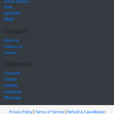
Events Update
फोरम
फोटो गैलरी
वीडियो
Contact
About Us
Contact Us
Careers
Follow us
Facebook
Twitter
LinkedIn
Instagram
WhatsApp
Privacy Policy
|
Terms of Service
|
Refund & Cancellation