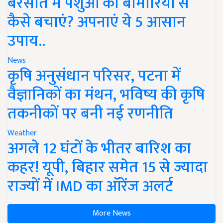
बरसात में पशुओं को बीमारियों से
कैसे बचाएं? अपनाएं ये 5 आसान
उपाय..
News
कृषि अनुसंधान परिसर, पटना में
वैज्ञानिकों का मंथन, भविष्य की कृषि
तकनीकों पर बनी नई रणनीति
Weather
अगले 12 घंटों के भीतर बारिश का
कहर! यूपी, बिहार समेत 15 से ज्यादा
राज्यों में IMD का ऑरेंज अलर्ट
More News