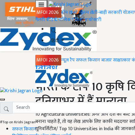
MFOI 2026
होम
ख़बरें
मौसम
खेती-बाड़ी
सरकारी योजना
गैलरी
वीडियो
मासिक पत्रिका
डायरेक्टरी
हिंदी
MFOI 2026
न्यूज़ रैप
सफल किसान
बाजार
साक्षात्कार
क
Home
विविध
भारत के टॉप 10 कृषि व
दुनियाभर में हैं मान्यता
10 Agricultural Universities: अगर आप देश की बेस्ट और टॉप
बनाना चाहते हैं, तो यह लेख आपके लिए काफी मददगार 
#Top on Krishi Jagran
यूनिवर्सिटीज/ Top 10 Universities in India की जानकारी
सफल किसान