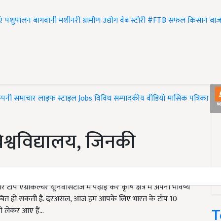
एं
पशुपालन
बागवानी
मशीनरी
ग्रामीण उद्योग
वेब स्टोरी
#FTB
सफल किसान
बाज
ंपनी समाचार
लाइफ स्टाइल
Jobs
विविध
सम्पादकीय
वीडियो
मासिक पत्रिका
#T
िश्वविद्यालय, जिनकी
 एग्रीकल्चर यूनिवर्सिटीज में पढ़ाई कर कृषि क्षेत्र में अपना भविष्य
साबित हो सकती है. दरअसल, आज हम आपके लिए भारत के टॉप 10
T
 लेकर आए हैं...