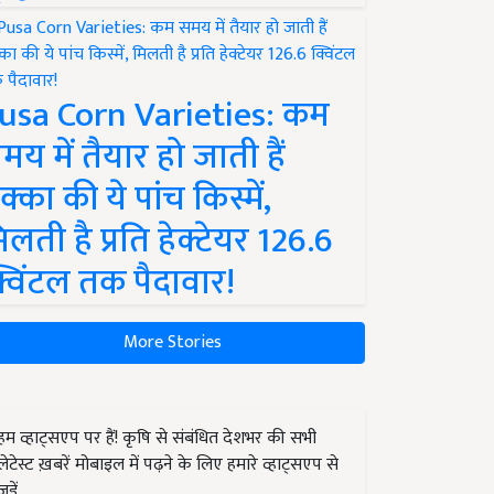
usa Corn Varieties: कम
मय में तैयार हो जाती हैं
क्का की ये पांच किस्में,
िलती है प्रति हेक्टेयर 126.6
्विंटल तक पैदावार!
More Stories
हम व्हाट्सएप पर हैं! कृषि से संबंधित देशभर की सभी
लेटेस्ट ख़बरें मोबाइल में पढ़ने के लिए हमारे व्हाट्सएप से
जुड़ें.