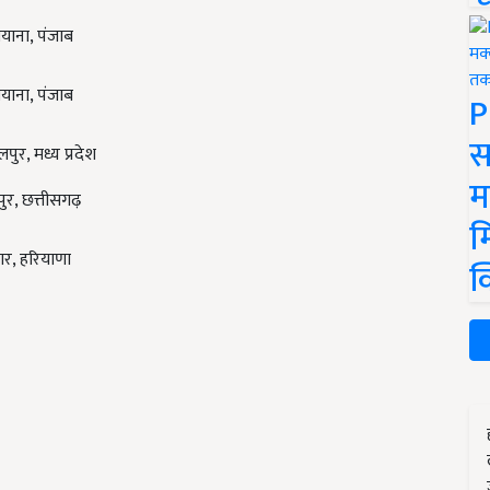
ियाना, पंजाब
ियाना, पंजाब
P
स
पुर, मध्य प्रदेश
म
पुर, छत्तीसगढ़
म
ार, हरियाणा
क