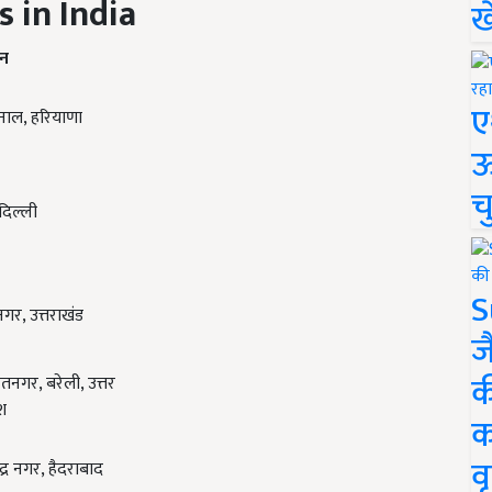
s in India
ख
ान
ए
ाल, हरियाणा
ऊ
च
दिल्ली
S
नगर, उत्तराखंड
ज
क
जतनगर, बरेली, उत्तर
ेश
क
वृ
ंद्र नगर, हैदराबाद