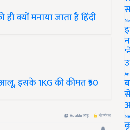
स
ही क्यों मनाया जाता है हिंदी
Ne
इ
न
'
उ
गा आलू, इसके 1KG की कीमत ₹50
An
ब
स
आ
Ne
क