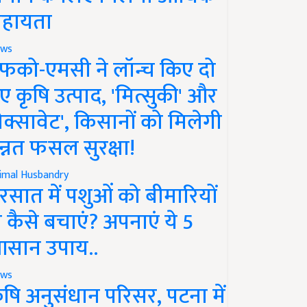
हायता
ws
फको-एमसी ने लॉन्च किए दो
ए कृषि उत्पाद, 'मित्सुकी' और
नेक्सावेट', किसानों को मिलेगी
न्नत फसल सुरक्षा!
imal Husbandry
रसात में पशुओं को बीमारियों
े कैसे बचाएं? अपनाएं ये 5
सान उपाय..
ws
ृषि अनुसंधान परिसर, पटना में