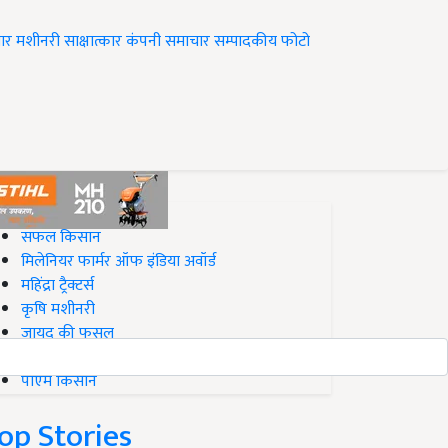
ार
मशीनरी
साक्षात्कार
कंपनी समाचार
सम्पादकीय
फोटो
op on Krishi Jagran
सफल किसान
मिलेनियर फार्मर ऑफ इंडिया अवॉर्ड
महिंद्रा ट्रैक्टर्स
कृषि मशीनरी
जायद की फसल
बिज़नेस आइडियाज
पीएम किसान
op Stories