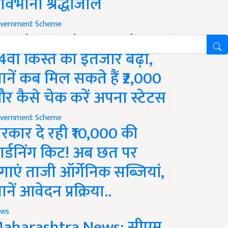
ावभीनी श्रद्धांजलि
vernment Scheme
M Kisan Yojana Update:
4वीं किस्त का इंतजार बढ़ा,
ानें कब मिल सकते हैं ₹2,000
र कैसे चेक करें अपना स्टेटस
vernment Scheme
रकार दे रही ₹10,000 की
ार्डनिंग किट! अब छत पर
गाएं ताजी ऑर्गेनिक सब्जियां,
ानें आवेदन प्रक्रिया..
ws
aharashtra News: सीएम