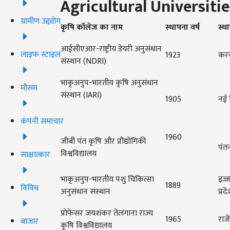
Agricultural Universitie
ग्रामीण उद्द्योग
कृषि कॉलेज का नाम
स्थापना वर्ष
स्थ
आईसीएआर-राष्ट्रीय डेयरी अनुसंधान
लाइफ स्टाइल
1923
करन
संस्थान (NDRI)
भाकृअनुप-भारतीय कृषि अनुसंधान
मौसम
संस्थान (IARI)
1905
नई 
कंपनी समाचार
1960
जीबी पंत कृषि और प्रौद्योगिकी
पंत
विश्वविद्यालय
साक्षात्कार
भाकृअनुप-भारतीय पशु चिकित्सा
इज्
1889
विविध
अनुसंधान संस्थान
प्रद
प्रोफेसर जयशंकर तेलंगाना राज्य
1965
राजे
बाजार
कृषि विश्वविद्यालय