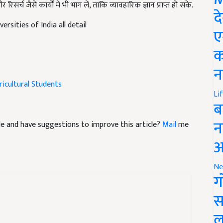
द
versities of India all detail
ए
क
न
ricultural Students
Li
ब
icle and have suggestions to improve this article?
Mail
me
न
आ
Ne
ग
स
ल