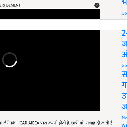
भ
Go
P
2
ज
औ
Go
स
ग
उ
ज
रीक्षा जैसे कि- ICAR AIEEA पास करनी होती है. छात्रों को सलाह दी जाती है
Ne
M
र्च जैसे कार्यों में भी भाग लें, ताकि व्यावहारिक ज्ञान प्राप्त हो सके.