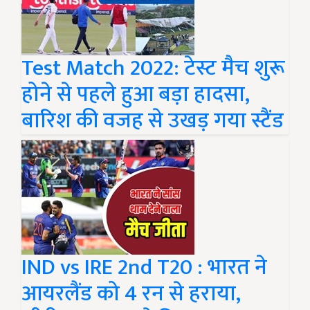
Test Match 2022: टेस्ट मैच शुरू
होने से पहले हुआ बड़ा हादसा,
बारिश की वजह से उखड़ गया स्टैंड
IND vs IRE 2nd T20 : भारत ने
आयरलैंड को 4 रन से हराया,