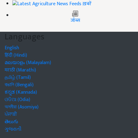
ख़बरें
जॉब्स
Languages
English
हिंदी (Hindi)
മലയാളം (Malayalam)
मराठी (Marathi)
தமிழ் (Tamil)
বাঙালি (Bengali)
ಕನ್ನಡ (Kannada)
ଓଡିଆ (Odia)
অসমীয়া (Asomiya)
ਪੰਜਾਬੀ
తెలుగు
ગુજરાતી