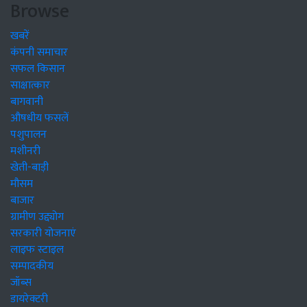
Browse
खबरें
कंपनी समाचार
सफल किसान
साक्षात्कार
बागवानी
औषधीय फसलें
पशुपालन
मशीनरी
खेती-बाड़ी
मौसम
बाजार
ग्रामीण उद्द्योग
सरकारी योजनाएं
लाइफ स्टाइल
सम्पादकीय
जॉब्स
डायरेक्टरी