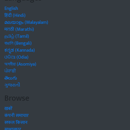
English
हिंदी (Hindi)
മലയാളം (Malayalam)
मराठी (Marathi)
தமிழ் (Tamil)
বাঙালি (Bengali)
ಕನ್ನಡ (Kannada)
ଓଡିଆ (Odia)
অসমীয়া (Asomiya)
ਪੰਜਾਬੀ
తెలుగు
ગુજરાતી
Browse
खबरें
कंपनी समाचार
सफल किसान
साक्षात्कार