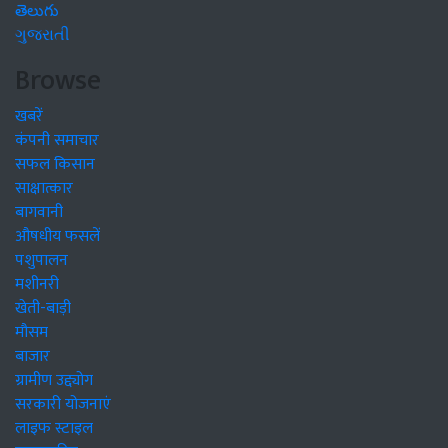
తెలుగు
ગુજરાતી
Browse
खबरें
कंपनी समाचार
सफल किसान
साक्षात्कार
बागवानी
औषधीय फसलें
पशुपालन
मशीनरी
खेती-बाड़ी
मौसम
बाजार
ग्रामीण उद्द्योग
सरकारी योजनाएं
लाइफ स्टाइल