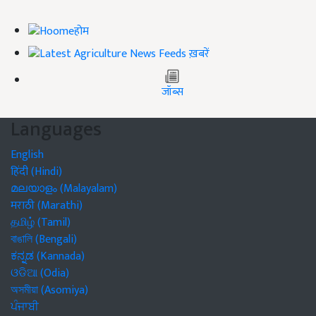
होम
ख़बरें
जॉब्स
Languages
English
हिंदी (Hindi)
മലയാളം (Malayalam)
मराठी (Marathi)
தமிழ் (Tamil)
বাঙালি (Bengali)
ಕನ್ನಡ (Kannada)
ଓଡିଆ (Odia)
অসমীয়া (Asomiya)
ਪੰਜਾਬੀ