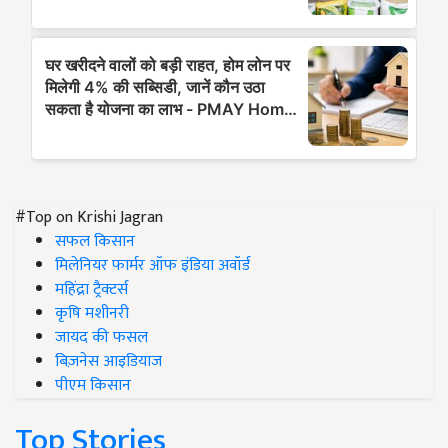
#Top on Krishi Jagran
सफल किसान
मिलेनियर फार्मर ऑफ इंडिया अवॉर्ड
महिंद्रा ट्रैक्टर्स
कृषि मशीनरी
जायद की फसल
बिज़नेस आइडियाज
पीएम किसान
Top Stories