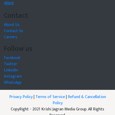
वीडियो
Contact
About Us
Contact Us
Careers
Follow us
Facebook
Twitter
LinkedIn
Instagram
WhatsApp
Privacy Policy
|
Terms of Service
|
Refund & Cancellation
Policy
CopyRight - 2021 Krishi Jagran Media Group. All Rights