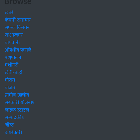
Browse
खबरें
कंपनी समाचार
सफल किसान
साक्षात्कार
बागवानी
औषधीय फसलें
पशुपालन
मशीनरी
खेती-बाड़ी
मौसम
बाजार
ग्रामीण उद्द्योग
सरकारी योजनाएं
लाइफ स्टाइल
सम्पादकीय
जॉब्स
डायरेक्टरी