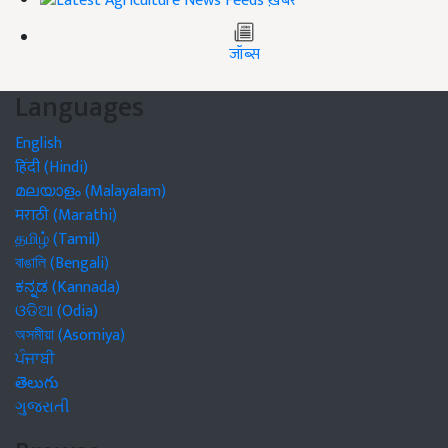
ख़बरें
जॉब्स
Languages
English
हिंदी (Hindi)
മലയാളം (Malayalam)
मराठी (Marathi)
தமிழ் (Tamil)
বাঙালি (Bengali)
ಕನ್ನಡ (Kannada)
ଓଡିଆ (Odia)
অসমীয়া (Asomiya)
ਪੰਜਾਬੀ
తెలుగు
ગુજરાતી