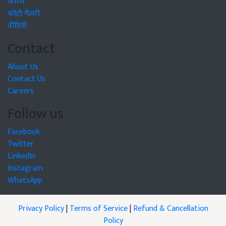
फोरम
फोटो गैलरी
वीडियो
Contact
About Us
Contact Us
Careers
Follow us
Facebook
Twitter
LinkedIn
Instagram
WhatsApp
Privacy Policy
|
Terms of Service
|
Refund & Cancellation
Policy