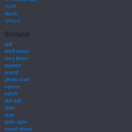
ਪੰਜਾਬੀ
తెలుగు
ગુજરાતી
Browse
खबरें
कंपनी समाचार
सफल किसान
साक्षात्कार
बागवानी
औषधीय फसलें
पशुपालन
मशीनरी
खेती-बाड़ी
मौसम
बाजार
ग्रामीण उद्द्योग
सरकारी योजनाएं