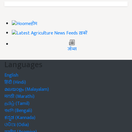
होम
ख़बरें
जॉब्स
Languages
English
हिंदी (Hindi)
മലയാളം (Malayalam)
मराठी (Marathi)
தமிழ் (Tamil)
বাঙালি (Bengali)
ಕನ್ನಡ (Kannada)
ଓଡିଆ (Odia)
অসমীয়া (Asomiya)