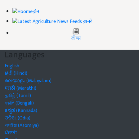
होम
ख़बरें
जॉब्स
Languages
English
हिंदी (Hindi)
മലയാളം (Malayalam)
मराठी (Marathi)
தமிழ் (Tamil)
বাঙালি (Bengali)
ಕನ್ನಡ (Kannada)
ଓଡିଆ (Odia)
অসমীয়া (Asomiya)
ਪੰਜਾਬੀ