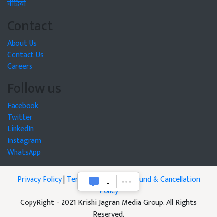
वीडियो
Contact
About Us
Contact Us
Careers
Follow us
Facebook
Twitter
LinkedIn
Instagram
WhatsApp
Privacy Policy
|
Terms of Service
|
Refund & Cancellation
Policy
CopyRight - 2021 Krishi Jagran Media Group. All Rights
Reserved.