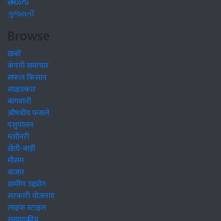
తెలుగు
ગુજરાતી
Browse
खबरें
कंपनी समाचार
सफल किसान
साक्षात्कार
बागवानी
औषधीय फसलें
पशुपालन
मशीनरी
खेती-बाड़ी
मौसम
बाजार
ग्रामीण उद्द्योग
सरकारी योजनाएं
लाइफ स्टाइल
सम्पादकीय