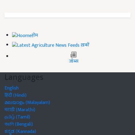
होम
ख़बरें
जॉब्स
Languages
English
हिंदी (Hindi)
മലയാളം (Malayalam)
मराठी (Marathi)
தமிழ் (Tamil)
বাঙালি (Bengali)
ಕನ್ನಡ (Kannada)