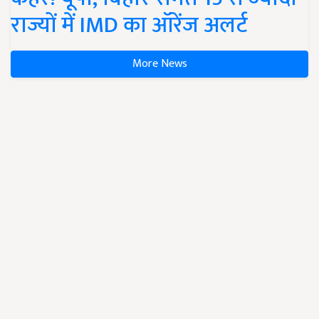
राज्यों में IMD का ऑरेंज अलर्ट
More News