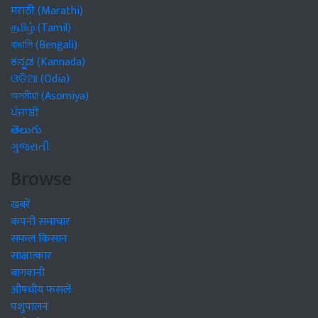
मराठी (Marathi)
தமிழ் (Tamil)
বাঙালি (Bengali)
ಕನ್ನಡ (Kannada)
ଓଡିଆ (Odia)
অসমীয়া (Asomiya)
ਪੰਜਾਬੀ
తెలుగు
ગુજરાતી
Browse
खबरें
कंपनी समाचार
सफल किसान
साक्षात्कार
बागवानी
औषधीय फसलें
पशुपालन