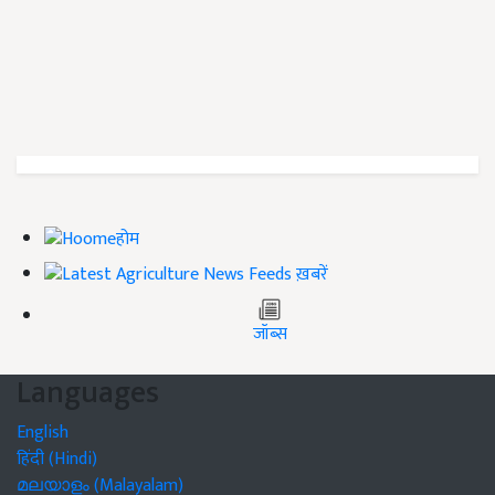
होम
ख़बरें
जॉब्स
Languages
English
हिंदी (Hindi)
മലയാളം (Malayalam)