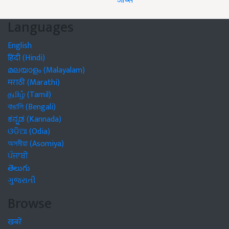
जॉब्स
Languages
English
हिंदी (Hindi)
മലയാളം (Malayalam)
मराठी (Marathi)
தமிழ் (Tamil)
বাঙালি (Bengali)
ಕನ್ನಡ (Kannada)
ଓଡିଆ (Odia)
অসমীয়া (Asomiya)
ਪੰਜਾਬੀ
తెలుగు
ગુજરાતી
Browse
खबरें