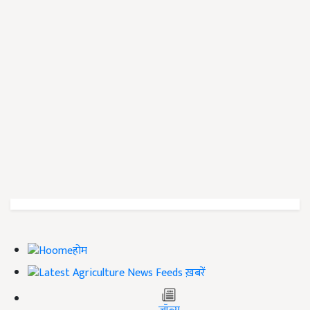
होम
ख़बरें