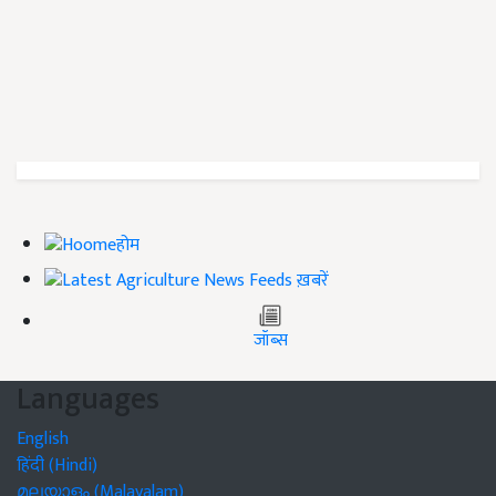
होम
ख़बरें
जॉब्स
Languages
English
हिंदी (Hindi)
മലയാളം (Malayalam)