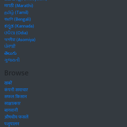
मराठी (Marathi)
தமிழ் (Tamil)
বাঙালি (Bengali)
ಕನ್ನಡ (Kannada)
ଓଡିଆ (Odia)
অসমীয়া (Asomiya)
ਪੰਜਾਬੀ
తెలుగు
ગુજરાતી
Browse
खबरें
कंपनी समाचार
सफल किसान
साक्षात्कार
बागवानी
औषधीय फसलें
पशुपालन