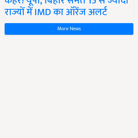
कहर! यूपी, बिहार समेत 15 से ज्यादा
राज्यों में IMD का ऑरेंज अलर्ट
More News