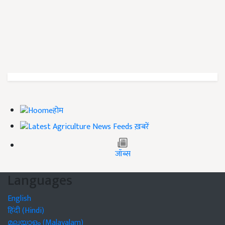
होम
ख़बरें
जॉब्स
Languages
English
हिंदी (Hindi)
മലയാളം (Malayalam)