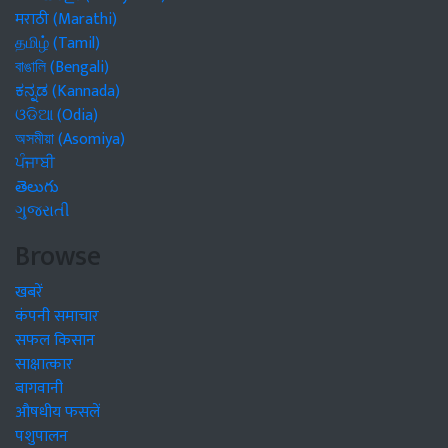
मराठी (Marathi)
தமிழ் (Tamil)
বাঙালি (Bengali)
ಕನ್ನಡ (Kannada)
ଓଡିଆ (Odia)
অসমীয়া (Asomiya)
ਪੰਜਾਬੀ
తెలుగు
ગુજરાતી
Browse
खबरें
कंपनी समाचार
सफल किसान
साक्षात्कार
बागवानी
औषधीय फसलें
पशुपालन