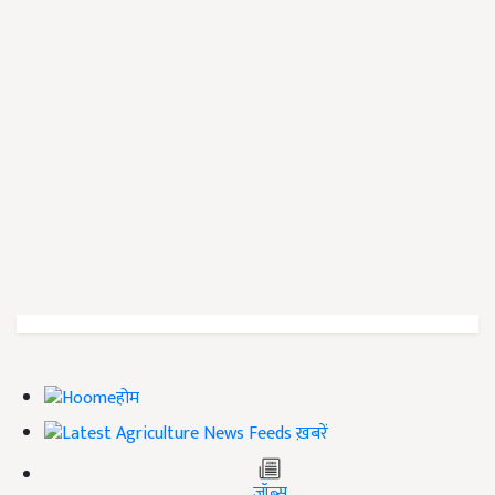
होम
ख़बरें
जॉब्स