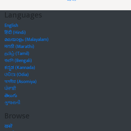
Languages
English
हिंदी (Hindi)
മലയാളം (Malayalam)
मराठी (Marathi)
தமிழ் (Tamil)
বাঙালি (Bengali)
ಕನ್ನಡ (Kannada)
ଓଡିଆ (Odia)
অসমীয়া (Asomiya)
ਪੰਜਾਬੀ
తెలుగు
ગુજરાતી
Browse
खबरें