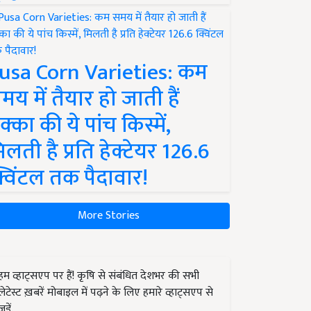
usa Corn Varieties: कम
मय में तैयार हो जाती हैं
क्का की ये पांच किस्में,
िलती है प्रति हेक्टेयर 126.6
्विंटल तक पैदावार!
More Stories
हम व्हाट्सएप पर हैं! कृषि से संबंधित देशभर की सभी
लेटेस्ट ख़बरें मोबाइल में पढ़ने के लिए हमारे व्हाट्सएप से
जुड़ें.