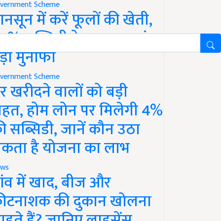
vernment Scheme
ानसून में करें फूलों की खेती,
0% सब्सिडी के साथ कमाएं
ड़ा मुनाफा
vernment Scheme
र खरीदने वालों को बड़ी
ाहत, होम लोन पर मिलेगी 4%
ी सब्सिडी, जानें कौन उठा
कता है योजना का लाभ
ws
ांव में खाद, बीज और
ीटनाशक की दुकान खोलना
ाहते हैं? जानिए लाइसेंस,