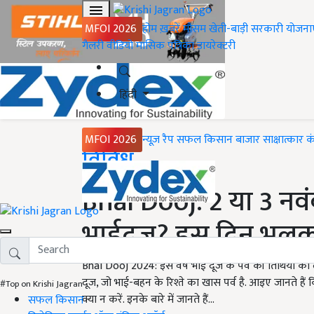
MFOI 2026
होम
ख़बरें
मौसम
खेती-बाड़ी
सरकारी योजना
गैलरी
वीडियो
मासिक पत्रिका
डायरेक्टरी
हिंदी
MFOI 2026
न्यूज़ रैप
सफल किसान
बाजार
साक्षात्कार
क
Home
विविध
Bhai Dooj: 2 या 3 न
भाईदूज? इस दिन भूलकर
Bhai Dooj 2024: इस वर्ष भाई दूज के पर्व की तिथियों क
दूज, जो भाई-बहन के रिश्ते का खास पर्व है. आइए जानते है
#Top on Krishi Jagran
क्या न करें. इनके बारे में जानते हैं...
सफल किसान