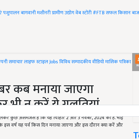
एं
पशुपालन
बागवानी
मशीनरी
ग्रामीण उद्योग
वेब स्टोरी
#FTB
सफल किसान
बाज
ंपनी समाचार
लाइफ स्टाइल
Jobs
विविध
सम्पादकीय
वीडियो
मासिक पत्रिका
#T
वंबर कब मनाया जाएगा
 भी न करें ये गलतियां
ो लेकर कुछ असमंजस है कि यह त्योहार 2 और 3 नवंबर, 2024 को है. भाई
ं कि इस वर्ष यह पर्व किस दिन मनाया जाएगा और इस दौरान क्या करें और
T