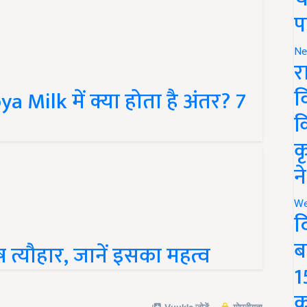
प
Ne
र
Milk में क्या होता है अंतर? 7
व
क
क
न
We
द
शेष त्यौहार, जानें इसका महत्व
ब
1
क