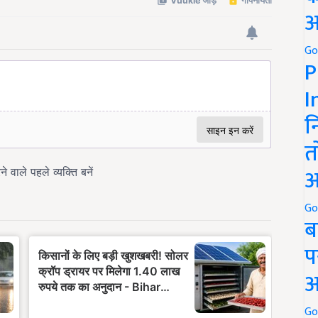
अ
Go
P
I
न
त
अ
Go
ब
प
अ
Go