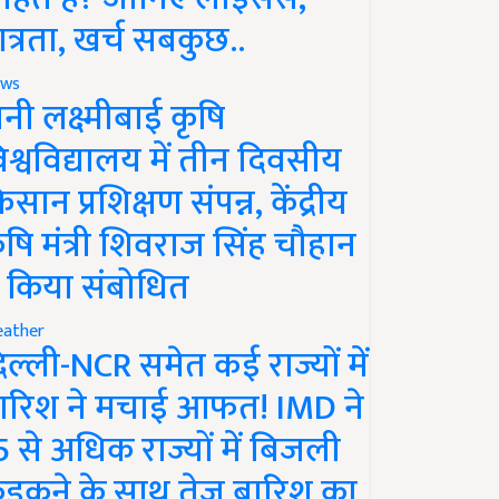
ात्रता, खर्च सबकुछ..
ws
ानी लक्ष्मीबाई कृषि
िश्वविद्यालय में तीन दिवसीय
िसान प्रशिक्षण संपन्न, केंद्रीय
ृषि मंत्री शिवराज सिंह चौहान
े किया संबोधित
ather
िल्ली-NCR समेत कई राज्यों में
ारिश ने मचाई आफत! IMD ने
5 से अधिक राज्यों में बिजली
ड़कने के साथ तेज बारिश का