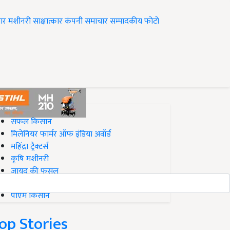
ार
मशीनरी
साक्षात्कार
कंपनी समाचार
सम्पादकीय
फोटो
op on Krishi Jagran
सफल किसान
मिलेनियर फार्मर ऑफ इंडिया अवॉर्ड
महिंद्रा ट्रैक्टर्स
कृषि मशीनरी
जायद की फसल
बिज़नेस आइडियाज
पीएम किसान
op Stories