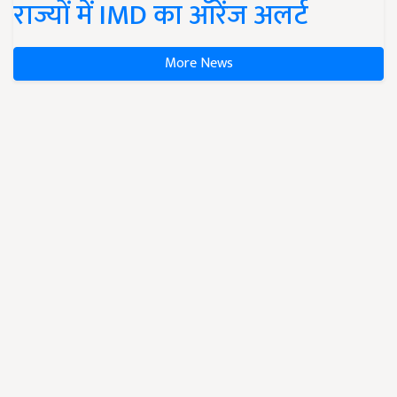
राज्यों में IMD का ऑरेंज अलर्ट
More News