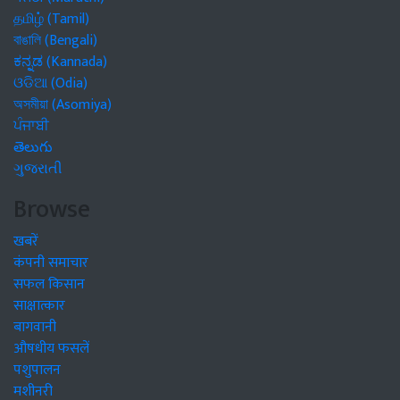
தமிழ் (Tamil)
বাঙালি (Bengali)
ಕನ್ನಡ (Kannada)
ଓଡିଆ (Odia)
অসমীয়া (Asomiya)
ਪੰਜਾਬੀ
తెలుగు
ગુજરાતી
Browse
खबरें
कंपनी समाचार
सफल किसान
साक्षात्कार
बागवानी
औषधीय फसलें
पशुपालन
मशीनरी