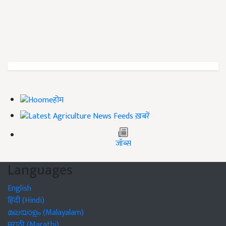
होम
ख़बरें
जॉब्स
Languages
English
हिंदी (Hindi)
മലയാളം (Malayalam)
मराठी (Marathi)