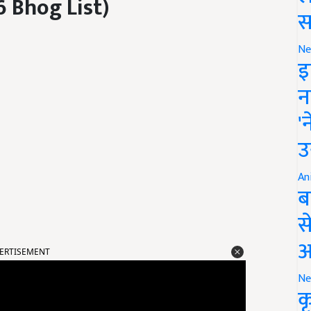
56 Bhog List)
स
Ne
इ
न
'
उ
An
ब
स
आ
ERTISEMENT
Ne
क