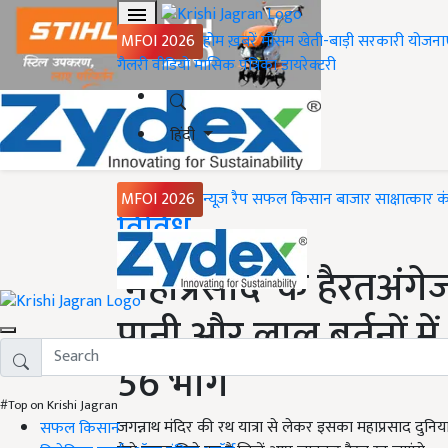
MFOI 2026
होम
ख़बरें
मौसम
खेती-बाड़ी
सरकारी योजना
गैलरी
वीडियो
मासिक पत्रिका
डायरेक्टरी
हिंदी
MFOI 2026
न्यूज़ रैप
सफल किसान
बाजार
साक्षात्कार
क
Home
विविध
'महाप्रसाद' के हैरतअंगे
पानी और लाल बर्तनों म
56 भोग
#Top on Krishi Jagran
जगन्नाथ मंदिर की रथ यात्रा से लेकर इसका महाप्रसाद दुनिय
सफल किसान