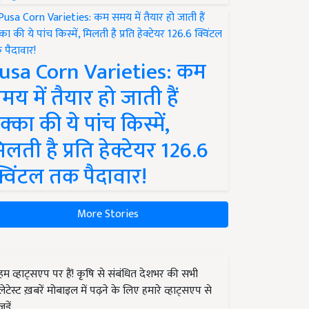
usa Corn Varieties: कम
मय में तैयार हो जाती हैं
क्का की ये पांच किस्में,
िलती है प्रति हेक्टेयर 126.6
्विंटल तक पैदावार!
More Stories
हम व्हाट्सएप पर हैं! कृषि से संबंधित देशभर की सभी
लेटेस्ट ख़बरें मोबाइल में पढ़ने के लिए हमारे व्हाट्सएप से
जुड़ें.