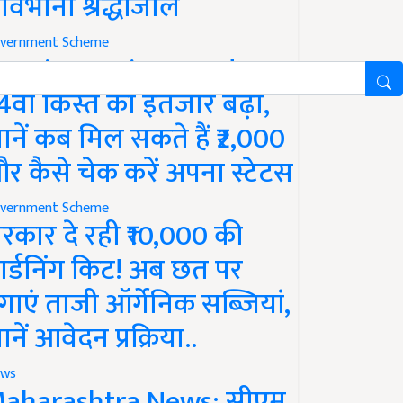
ावभीनी श्रद्धांजलि
vernment Scheme
M Kisan Yojana Update:
4वीं किस्त का इंतजार बढ़ा,
ानें कब मिल सकते हैं ₹2,000
र कैसे चेक करें अपना स्टेटस
vernment Scheme
रकार दे रही ₹10,000 की
ार्डनिंग किट! अब छत पर
गाएं ताजी ऑर्गेनिक सब्जियां,
ानें आवेदन प्रक्रिया..
ws
aharashtra News: सीएम