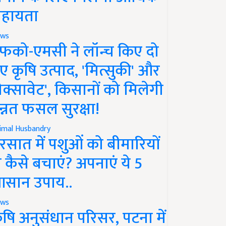
हायता
ws
फको-एमसी ने लॉन्च किए दो
ए कृषि उत्पाद, 'मित्सुकी' और
नेक्सावेट', किसानों को मिलेगी
न्नत फसल सुरक्षा!
imal Husbandry
रसात में पशुओं को बीमारियों
े कैसे बचाएं? अपनाएं ये 5
सान उपाय..
ws
ृषि अनुसंधान परिसर, पटना में