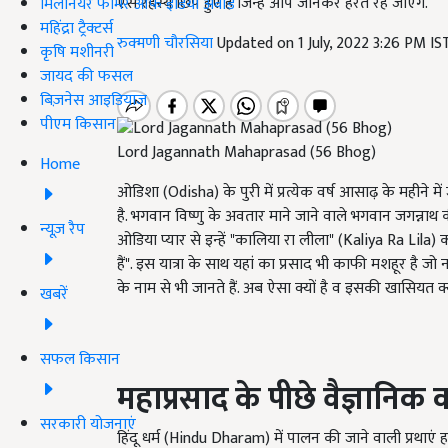
ऐसे रहस्य छिपे हुए हैं जिन्हें आप जानकर हैरत रह जाएंगे.
मिलेनियर फार्मर ऑफ इंडिया अवॉर्ड
महिंद्रा ट्रैक्टर्स
रुक्मणी चौरसिया
Updated on 1 July, 2022 3:26 PM I
कृषि मशीनरी
जायद की फसल
बिज़नेस आइडियाज
पीएम किसान
Lord Jagannath Mahaprasad (56 Bhog)
Home
ओडिशा (Odisha) के पुरी में प्रत्येक वर्ष आसाढ़ के महीने म
है. भगवान विष्णु के अवतार माने जाने वाले भगवान जगन्नाथ की 
न्यूज़ रैप
ओडिया प्यार से इन्हें "कालिया रा लीला" (Kaliya Ra Lila) कह
हैं". इस यात्रा के साथ यहां का प्रसाद भी काफी मशहूर है 
के नाम से भी जानते हैं. अब ऐसा क्यों है व इसकी खासियत क
खबरें
सफल किसान
महाप्रसाद के पीछे वैज्ञानिक
सरकारी योजनाएं
हिंदू धर्म (Hindu Dharam) में पालन की जाने वाली प्रथाएं हम