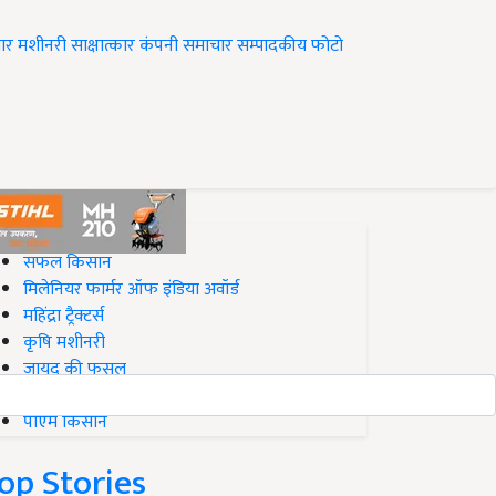
ार
मशीनरी
साक्षात्कार
कंपनी समाचार
सम्पादकीय
फोटो
op on Krishi Jagran
सफल किसान
मिलेनियर फार्मर ऑफ इंडिया अवॉर्ड
महिंद्रा ट्रैक्टर्स
कृषि मशीनरी
जायद की फसल
बिज़नेस आइडियाज
पीएम किसान
op Stories