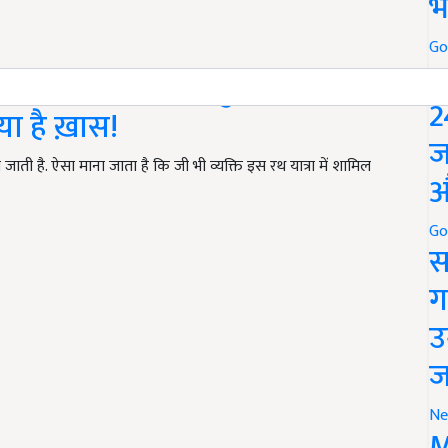
भ
Go
P
022: इस दिन से शुरू होने जा रही
2
्या है ख़ास!
ज
जाती है. ऐसा माना जाता है कि जी भी व्यक्ति इस रथ यात्रा में शामिल
औ
Go
स
ग
उ
ज
Ne
M