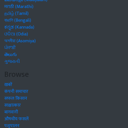
मराठी (Marathi)
தமிழ் (Tamil)
বাঙালি (Bengali)
ಕನ್ನಡ (Kannada)
ଓଡିଆ (Odia)
অসমীয়া (Asomiya)
ਪੰਜਾਬੀ
తెలుగు
ગુજરાતી
Browse
खबरें
कंपनी समाचार
सफल किसान
साक्षात्कार
बागवानी
औषधीय फसलें
पशुपालन