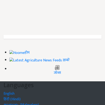
होम
ख़बरें
जॉब्स
Languages
English
हिंदी (Hindi)
മലയാളം (Malayalam)