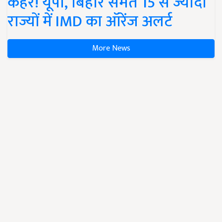
कहर! यूपी, बिहार समेत 15 से ज्यादा
राज्यों में IMD का ऑरेंज अलर्ट
More News