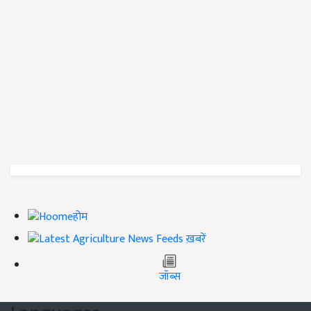
होम
ख़बरें
जॉब्स