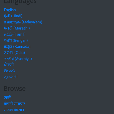
Languages
English
हिंदी (Hindi)
മലയാളം (Malayalam)
मराठी (Marathi)
தமிழ் (Tamil)
বাঙালি (Bengali)
ಕನ್ನಡ (Kannada)
ଓଡିଆ (Odia)
অসমীয়া (Asomiya)
ਪੰਜਾਬੀ
తెలుగు
ગુજરાતી
Browse
खबरें
कंपनी समाचार
सफल किसान