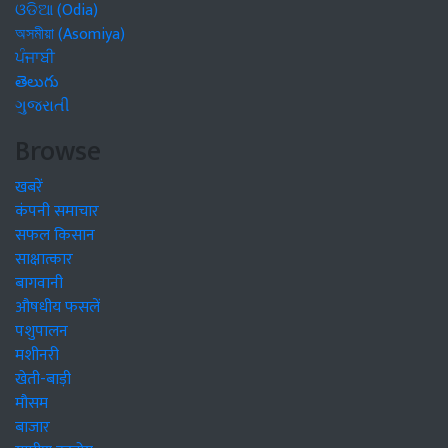
ଓଡିଆ (Odia)
অসমীয়া (Asomiya)
ਪੰਜਾਬੀ
తెలుగు
ગુજરાતી
Browse
खबरें
कंपनी समाचार
सफल किसान
साक्षात्कार
बागवानी
औषधीय फसलें
पशुपालन
मशीनरी
खेती-बाड़ी
मौसम
बाजार