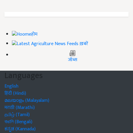
होम
ख़बरें
जॉब्स
Languages
English
हिंदी (Hindi)
മലയാളം (Malayalam)
मराठी (Marathi)
தமிழ் (Tamil)
বাঙালি (Bengali)
ಕನ್ನಡ (Kannada)