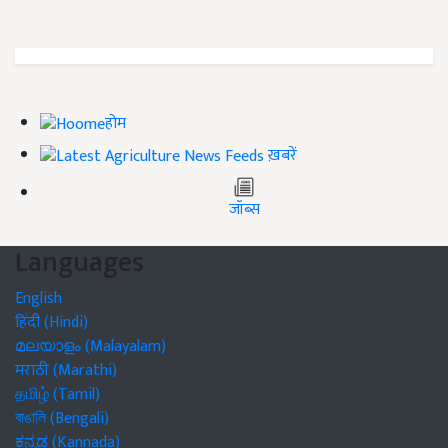
होम
ख़बरें
जॉब्स
Languages
English
हिंदी (Hindi)
മലയാളം (Malayalam)
मराठी (Marathi)
தமிழ் (Tamil)
বাঙালি (Bengali)
ಕನ್ನಡ (Kannada)