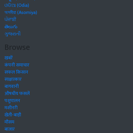
ଓଡିଆ (Odia)
অসমীয়া (Asomiya)
ਪੰਜਾਬੀ
తెలుగు
ગુજરાતી
Browse
खबरें
कंपनी समाचार
सफल किसान
साक्षात्कार
बागवानी
औषधीय फसलें
पशुपालन
मशीनरी
खेती-बाड़ी
मौसम
बाजार