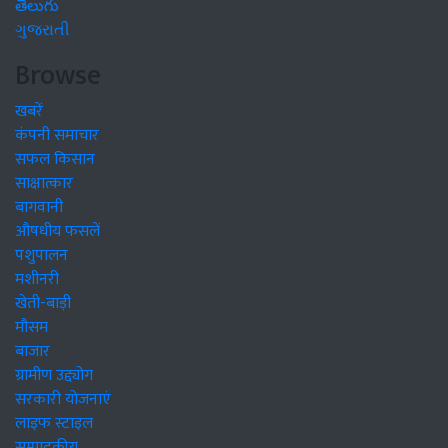
తెలుగు
ગુજરાતી
Browse
खबरें
कंपनी समाचार
सफल किसान
साक्षात्कार
बागवानी
औषधीय फसलें
पशुपालन
मशीनरी
खेती-बाड़ी
मौसम
बाजार
ग्रामीण उद्द्योग
सरकारी योजनाएं
लाइफ स्टाइल
सम्पादकीय