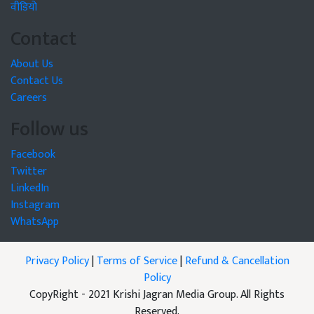
वीडियो
Contact
About Us
Contact Us
Careers
Follow us
Facebook
Twitter
LinkedIn
Instagram
WhatsApp
Privacy Policy
|
Terms of Service
|
Refund & Cancellation
Policy
CopyRight - 2021 Krishi Jagran Media Group. All Rights
Reserved.