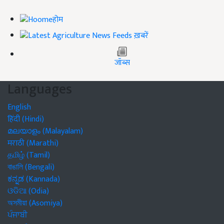
होम
ख़बरें
जॉब्स
Languages
English
हिंदी (Hindi)
മലയാളം (Malayalam)
मराठी (Marathi)
தமிழ் (Tamil)
বাঙালি (Bengali)
ಕನ್ನಡ (Kannada)
ଓଡିଆ (Odia)
অসমীয়া (Asomiya)
ਪੰਜਾਬੀ