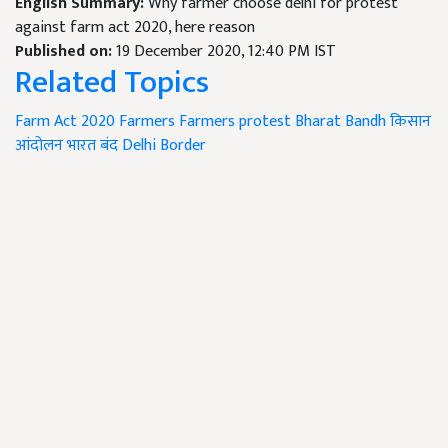
English Summary:
Why farmer choose delhi for protest
against farm act 2020, here reason
Published on:
19 December 2020, 12:40 PM IST
Related Topics
Farm Act 2020
Farmers
Farmers protest
Bharat Bandh
किसान
आंदोलन
भारत बंद
Delhi Border