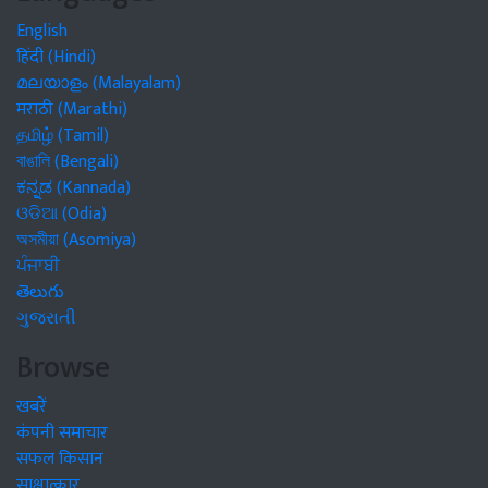
English
हिंदी (Hindi)
മലയാളം (Malayalam)
मराठी (Marathi)
தமிழ் (Tamil)
বাঙালি (Bengali)
ಕನ್ನಡ (Kannada)
ଓଡିଆ (Odia)
অসমীয়া (Asomiya)
ਪੰਜਾਬੀ
తెలుగు
ગુજરાતી
Browse
खबरें
कंपनी समाचार
सफल किसान
साक्षात्कार