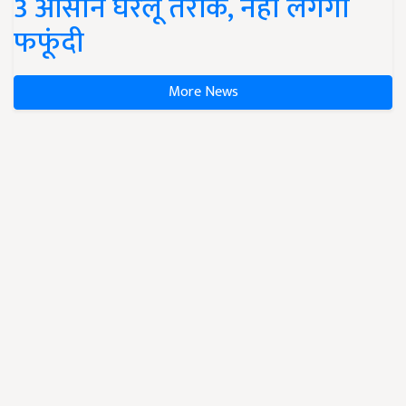
3 आसान घरेलू तरीके, नहीं लगेगी
फफूंदी
More News