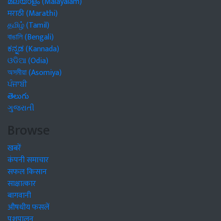
മലയാളം (Malayalam)
मराठी (Marathi)
தமிழ் (Tamil)
বাঙালি (Bengali)
ಕನ್ನಡ (Kannada)
ଓଡିଆ (Odia)
অসমীয়া (Asomiya)
ਪੰਜਾਬੀ
తెలుగు
ગુજરાતી
Browse
खबरें
कंपनी समाचार
सफल किसान
साक्षात्कार
बागवानी
औषधीय फसलें
पशुपालन