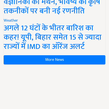
वैज्ञानिकों का मंथन, भविष्य की कृषि
तकनीकों पर बनी नई रणनीति
Weather
अगले 12 घंटों के भीतर बारिश का
कहर! यूपी, बिहार समेत 15 से ज्यादा
राज्यों में IMD का ऑरेंज अलर्ट
More News