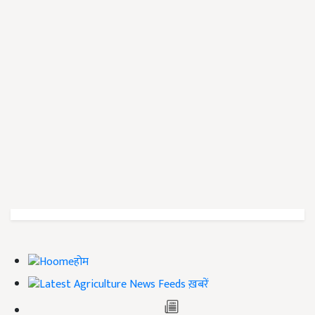
होम
ख़बरें