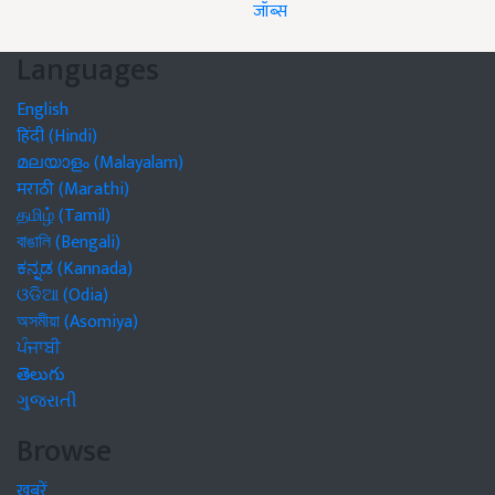
जॉब्स
Languages
English
हिंदी (Hindi)
മലയാളം (Malayalam)
मराठी (Marathi)
தமிழ் (Tamil)
বাঙালি (Bengali)
ಕನ್ನಡ (Kannada)
ଓଡିଆ (Odia)
অসমীয়া (Asomiya)
ਪੰਜਾਬੀ
తెలుగు
ગુજરાતી
Browse
खबरें