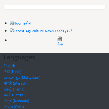
होम
ख़बरें
जॉब्स
Languages
English
हिंदी (Hindi)
മലയാളം (Malayalam)
मराठी (Marathi)
தமிழ் (Tamil)
বাঙালি (Bengali)
ಕನ್ನಡ (Kannada)
ଓଡିଆ (Odia)