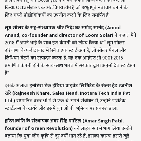
डाल सकता हूं. मैंने Octaflyte नाम की कंपनी लॉन्च करने का फैसला
किया. OctaFlyte एक अंतःविषय टीम है जो अभूतपूर्व नवाचार बनाने के
लिए गहरी प्रौद्योगिकियों का उपयोग करने के लिए समर्पित है.
लूम सोलर के सह-संस्थापक और निदेशक अमोद आनंद (
Amod
Anand, co-founder and director of Loom Solar)
ने कहा, “मैंने
2018 में अपने भाई के साथ इस कंपनी को लॉन्च किया था” लूम सोलर
हरियाणा के फरीदाबाद में स्थित एक स्टार्ट-अप है, जो सोलर पैनल और
लिथियम बैटरी का उत्पादन करता है. यह एक आईएसओ 9001:2015
प्रमाणित कंपनी होने के साथ-साथ भारत में सरकार द्वारा अनुमोदित स्टार्टअप
है"
इसके अलावा
इनोटेरा टेक इंडिया प्राइवेट लिमिटेड के सेल्स हेड रजनीश
खरे (
Rajneesh Khare, Sales Head, Inotera Tech India Pvt
Ltd )
सम्मानित वक्ताओं में से एक थे. अपने संबोधन में, उन्होंने एग्रीटेक
स्टार्टअप्स के दायरे और इसमें युवाओं की भूमिका पर प्रकाश डाला.
हरित क्रांति के संस्थापक अमर सिंह पाटिल (
Amar Singh Patil,
founder of Green Revolution)
को लाइव सत्र में भाग लिया उन्होंने
बताया कि युवा लोग कृषि से दूर क्यों भाग रहे हैं, इसका कारण इससे जुड़े