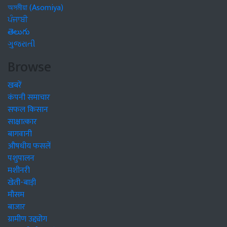
অসমীয়া (Asomiya)
ਪੰਜਾਬੀ
తెలుగు
ગુજરાતી
Browse
खबरें
कंपनी समाचार
सफल किसान
साक्षात्कार
बागवानी
औषधीय फसलें
पशुपालन
मशीनरी
खेती-बाड़ी
मौसम
बाजार
ग्रामीण उद्द्योग