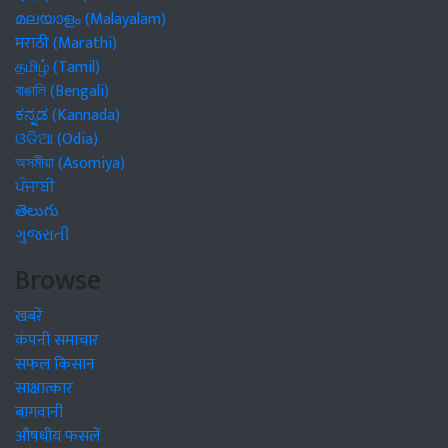
മലയാളം (Malayalam)
मराठी (Marathi)
தமிழ் (Tamil)
বাঙালি (Bengali)
ಕನ್ನಡ (Kannada)
ଓଡିଆ (Odia)
অসমীয়া (Asomiya)
ਪੰਜਾਬੀ
తెలుగు
ગુજરાતી
Browse
खबरें
कंपनी समाचार
सफल किसान
साक्षात्कार
बागवानी
औषधीय फसलें