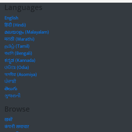
Languages
English
हिंदी (Hindi)
മലയാളം (Malayalam)
मराठी (Marathi)
தமிழ் (Tamil)
বাঙালি (Bengali)
ಕನ್ನಡ (Kannada)
ଓଡିଆ (Odia)
অসমীয়া (Asomiya)
ਪੰਜਾਬੀ
తెలుగు
ગુજરાતી
Browse
खबरें
कंपनी समाचार