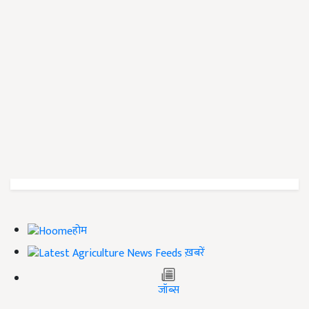
होम
ख़बरें
जॉब्स