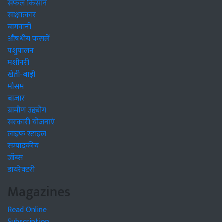
सफल किसान
साक्षात्कार
बागवानी
औषधीय फसलें
पशुपालन
मशीनरी
खेती-बाड़ी
मौसम
बाजार
ग्रामीण उद्द्योग
सरकारी योजनाएं
लाइफ स्टाइल
सम्पादकीय
जॉब्स
डायरेक्टरी
Magazines
Read Online
Subscription