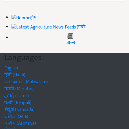
होम
ख़बरें
जॉब्स
Languages
English
हिंदी (Hindi)
മലയാളം (Malayalam)
मराठी (Marathi)
தமிழ் (Tamil)
বাঙালি (Bengali)
ಕನ್ನಡ (Kannada)
ଓଡିଆ (Odia)
অসমীয়া (Asomiya)