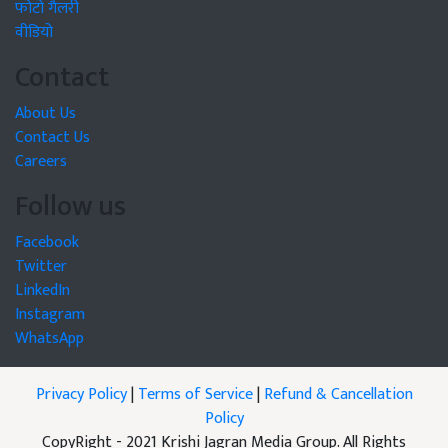
फोटो गैलरी
वीडियो
Contact
About Us
Contact Us
Careers
Follow us
Facebook
Twitter
LinkedIn
Instagram
WhatsApp
Privacy Policy
|
Terms of Service
|
Refund & Cancellation
Policy
CopyRight - 2021 Krishi Jagran Media Group. All Rights