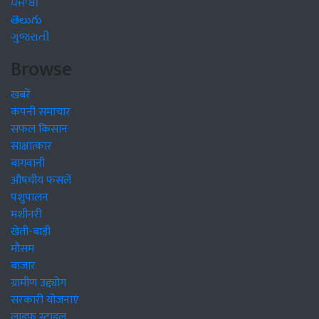
ਪੰਜਾਬੀ
తెలుగు
ગુજરાતી
Browse
खबरें
कंपनी समाचार
सफल किसान
साक्षात्कार
बागवानी
औषधीय फसलें
पशुपालन
मशीनरी
खेती-बाड़ी
मौसम
बाजार
ग्रामीण उद्द्योग
सरकारी योजनाएं
लाइफ स्टाइल