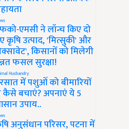
हायता
ws
फको-एमसी ने लॉन्च किए दो
ए कृषि उत्पाद, 'मित्सुकी' और
नेक्सावेट', किसानों को मिलेगी
न्नत फसल सुरक्षा!
imal Husbandry
रसात में पशुओं को बीमारियों
े कैसे बचाएं? अपनाएं ये 5
सान उपाय..
ws
ृषि अनुसंधान परिसर, पटना में