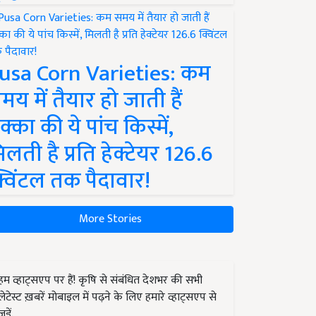
usa Corn Varieties: कम
मय में तैयार हो जाती हैं
क्का की ये पांच किस्में,
िलती है प्रति हेक्टेयर 126.6
्विंटल तक पैदावार!
More Stories
हम व्हाट्सएप पर हैं! कृषि से संबंधित देशभर की सभी
लेटेस्ट ख़बरें मोबाइल में पढ़ने के लिए हमारे व्हाट्सएप से
जुड़ें.