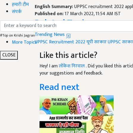
हमारी टीम
Published on:
17 March 2022, 11:54 AM IST
संपर्क
Related Topics
Trending News
UPPSC Recruitment 2022
यूपी सरकार
UPPSC
सरकार
#Top on Krishi Jagran
More Topics
Like this article?
CLOSE
Hey! I am
लोकेश निरवाल
. Did you liked this art
your suggestions and feedback.
Read next