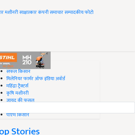
ार
मशीनरी
साक्षात्कार
कंपनी समाचार
सम्पादकीय
फोटो
op on Krishi Jagran
सफल किसान
मिलेनियर फार्मर ऑफ इंडिया अवॉर्ड
महिंद्रा ट्रैक्टर्स
कृषि मशीनरी
जायद की फसल
बिज़नेस आइडियाज
पीएम किसान
op Stories