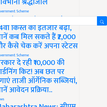
ावभीनी श्रद्धांजलि
vernment Scheme
M Kisan Yojana Update:
4वीं किस्त का इंतजार बढ़ा,
ानें कब मिल सकते हैं ₹2,000
र कैसे चेक करें अपना स्टेटस
vernment Scheme
रकार दे रही ₹10,000 की
ार्डनिंग किट! अब छत पर
गाएं ताजी ऑर्गेनिक सब्जियां,
ानें आवेदन प्रक्रिया..
ws
aharashtra News: सीएम