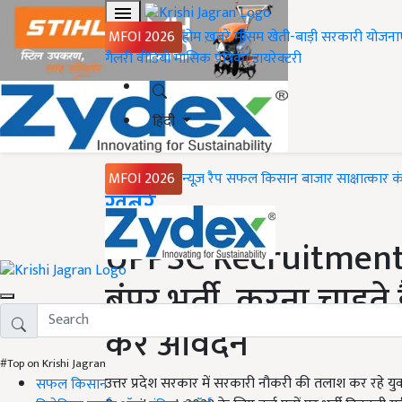
MFOI 2026
होम
ख़बरें
मौसम
खेती-बाड़ी
सरकारी योजना
गैलरी
वीडियो
मासिक पत्रिका
डायरेक्टरी
हिंदी
MFOI 2026
न्यूज़ रैप
सफल किसान
बाजार
साक्षात्कार
क
Home
ख़बरें
UPPSC Recruitment 
बंपर भर्ती, करना चाहत
करें आवेदन
#Top on Krishi Jagran
उत्तर प्रदेश सरकार में सरकारी नौकरी की तलाश कर रहे यु
सफल किसान