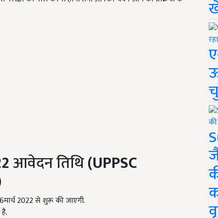
ख
ए
ऊ
च
S
ज
22
आवेदन तिथि
(UPPSC
क
)
क
मार्च 2022 से शुरू की जाएगी.
वृ
है.