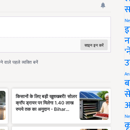
स
Ne
इ
न
'
उ
An
ब
स
आ
Ne
क