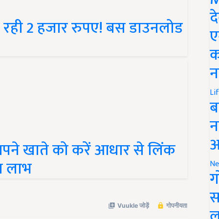
े रही 2 हजार रुपए! बस डाउनलोड
द
ए
क
न
Li
ब
न
ने खाते को करें आधार से लिंक
आ
ा लाभ
Ne
ग
स
ल