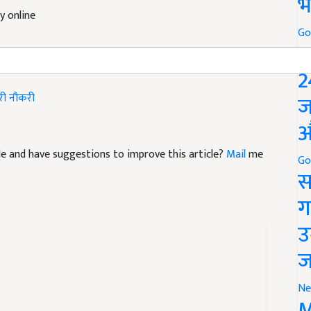
भ
Go
P
2
ी नौकरी
ज
औ
icle and have suggestions to improve this article?
Mail
me
Go
स
ग
उ
ज
Ne
M