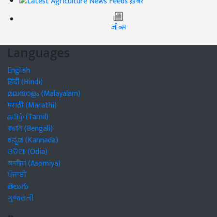
ख़बरें
जॉब्स
Languages
English
हिंदी (Hindi)
മലയാളം (Malayalam)
मराठी (Marathi)
தமிழ் (Tamil)
বাঙালি (Bengali)
ಕನ್ನಡ (Kannada)
ଓଡିଆ (Odia)
অসমীয়া (Asomiya)
ਪੰਜਾਬੀ
తెలుగు
ગુજરાતી