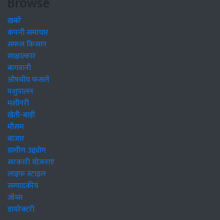
Browse
खबरें
कंपनी समाचार
सफल किसान
साक्षात्कार
बागवानी
औषधीय फसलें
पशुपालन
मशीनरी
खेती-बाड़ी
मौसम
बाजार
ग्रामीण उद्द्योग
सरकारी योजनाएं
लाइफ स्टाइल
सम्पादकीय
जॉब्स
डायरेक्टरी