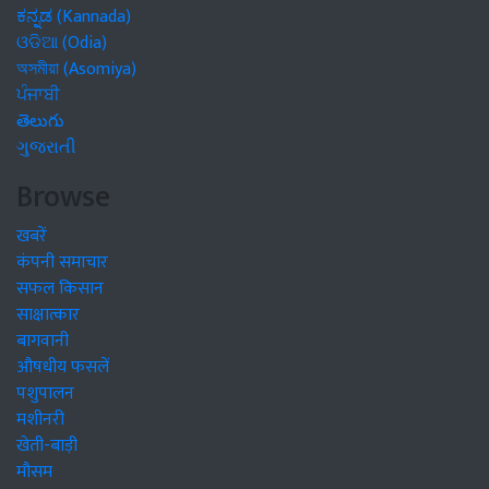
ಕನ್ನಡ (Kannada)
ଓଡିଆ (Odia)
অসমীয়া (Asomiya)
ਪੰਜਾਬੀ
తెలుగు
ગુજરાતી
Browse
खबरें
कंपनी समाचार
सफल किसान
साक्षात्कार
बागवानी
औषधीय फसलें
पशुपालन
मशीनरी
खेती-बाड़ी
मौसम