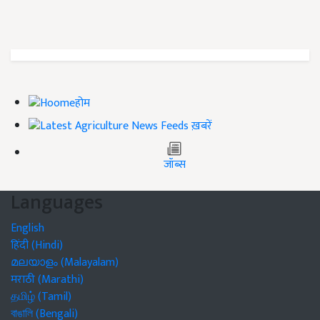
होम
ख़बरें
जॉब्स
Languages
English
हिंदी (Hindi)
മലയാളം (Malayalam)
मराठी (Marathi)
தமிழ் (Tamil)
বাঙালি (Bengali)