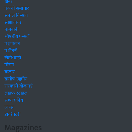
खबरें
कंपनी समाचार
सफल किसान
साक्षात्कार
बागवानी
औषधीय फसलें
पशुपालन
मशीनरी
खेती-बाड़ी
मौसम
बाजार
ग्रामीण उद्द्योग
सरकारी योजनाएं
लाइफ स्टाइल
सम्पादकीय
जॉब्स
डायरेक्टरी
Magazines