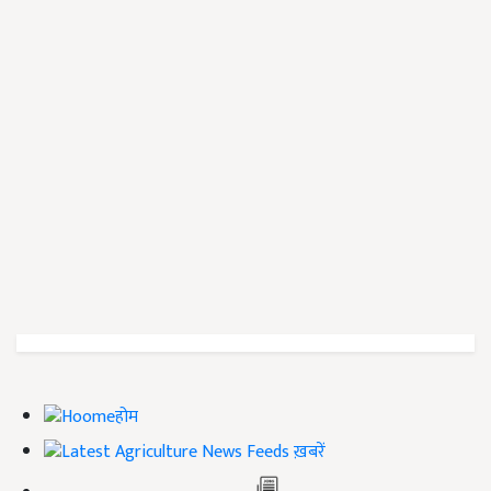
होम
ख़बरें