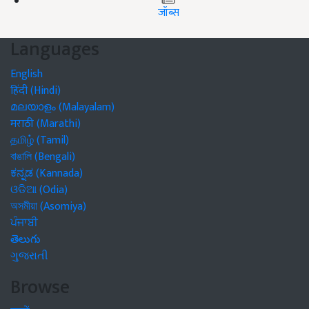
जॉब्स
Languages
English
हिंदी (Hindi)
മലയാളം (Malayalam)
मराठी (Marathi)
தமிழ் (Tamil)
বাঙালি (Bengali)
ಕನ್ನಡ (Kannada)
ଓଡିଆ (Odia)
অসমীয়া (Asomiya)
ਪੰਜਾਬੀ
తెలుగు
ગુજરાતી
Browse