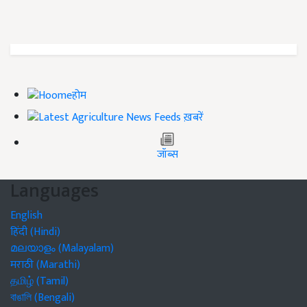
होम
ख़बरें
जॉब्स
Languages
English
हिंदी (Hindi)
മലയാളം (Malayalam)
मराठी (Marathi)
தமிழ் (Tamil)
বাঙালি (Bengali)