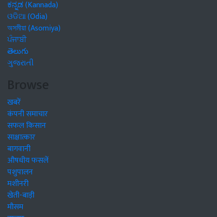
ಕನ್ನಡ (Kannada)
ଓଡିଆ (Odia)
অসমীয়া (Asomiya)
ਪੰਜਾਬੀ
తెలుగు
ગુજરાતી
Browse
खबरें
कंपनी समाचार
सफल किसान
साक्षात्कार
बागवानी
औषधीय फसलें
पशुपालन
मशीनरी
खेती-बाड़ी
मौसम