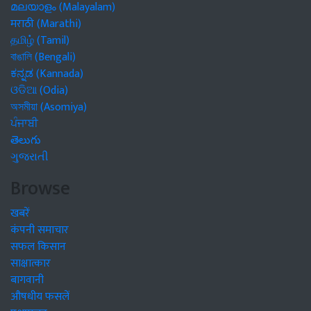
മലയാളം (Malayalam)
मराठी (Marathi)
தமிழ் (Tamil)
বাঙালি (Bengali)
ಕನ್ನಡ (Kannada)
ଓଡିଆ (Odia)
অসমীয়া (Asomiya)
ਪੰਜਾਬੀ
తెలుగు
ગુજરાતી
Browse
खबरें
कंपनी समाचार
सफल किसान
साक्षात्कार
बागवानी
औषधीय फसलें