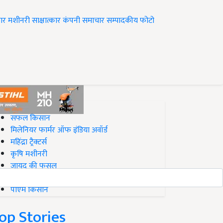
ार
मशीनरी
साक्षात्कार
कंपनी समाचार
सम्पादकीय
फोटो
op on Krishi Jagran
सफल किसान
मिलेनियर फार्मर ऑफ इंडिया अवॉर्ड
महिंद्रा ट्रैक्टर्स
कृषि मशीनरी
जायद की फसल
बिज़नेस आइडियाज
पीएम किसान
op Stories