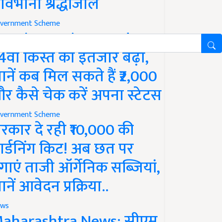
ावभीनी श्रद्धांजलि
vernment Scheme
M Kisan Yojana Update:
4वीं किस्त का इंतजार बढ़ा,
ानें कब मिल सकते हैं ₹2,000
र कैसे चेक करें अपना स्टेटस
vernment Scheme
रकार दे रही ₹10,000 की
ार्डनिंग किट! अब छत पर
गाएं ताजी ऑर्गेनिक सब्जियां,
ानें आवेदन प्रक्रिया..
ws
aharashtra News: सीएम