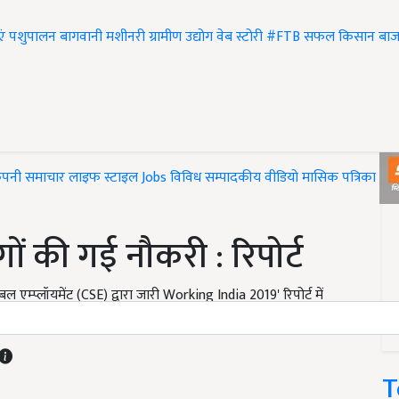
एं
पशुपालन
बागवानी
मशीनरी
ग्रामीण उद्योग
वेब स्टोरी
#FTB
सफल किसान
बाज
ंपनी समाचार
लाइफ स्टाइल
Jobs
विविध
सम्पादकीय
वीडियो
मासिक पत्रिका
#T
ं की गई नौकरी : रिपोर्ट
बल एम्प्लॉयमेंट (CSE) द्वारा जारी Working India 2019' रिपोर्ट में
T