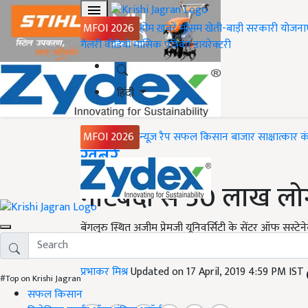
MFOI 2026
होम
ख़बरें
मौसम
खेती-बाड़ी
सरकारी योजना
गैलरी
वीडियो
मासिक पत्रिका
डायरेक्टरी
हिंदी
MFOI 2026
न्यूज़ रैप
सफल किसान
बाजार
साक्षात्कार
क
Home
ख़बरें
नोटबंदी से 50 लाख लोगो
बेंगलुरु स्थित अजीम प्रेमजी यूनिवर्सिटी के सेंटर ऑफ सस्टेने
बताया गया है
प्रभाकर मिश्र
Updated on 17 April, 2019 4:59 PM IST
#Top on Krishi Jagran
सफल किसान