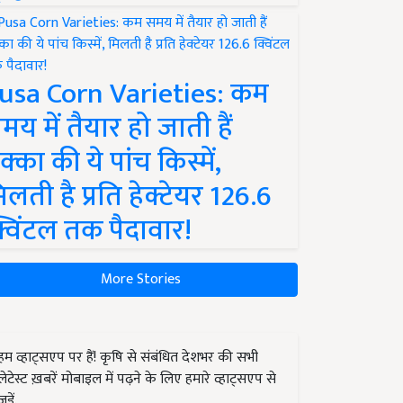
usa Corn Varieties: कम
मय में तैयार हो जाती हैं
क्का की ये पांच किस्में,
िलती है प्रति हेक्टेयर 126.6
्विंटल तक पैदावार!
More Stories
हम व्हाट्सएप पर हैं! कृषि से संबंधित देशभर की सभी
लेटेस्ट ख़बरें मोबाइल में पढ़ने के लिए हमारे व्हाट्सएप से
जुड़ें.