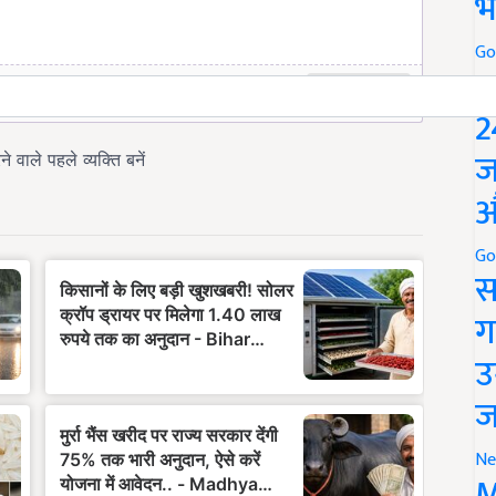
भ
Go
P
2
ज
औ
Go
स
ग
उ
ज
Ne
M