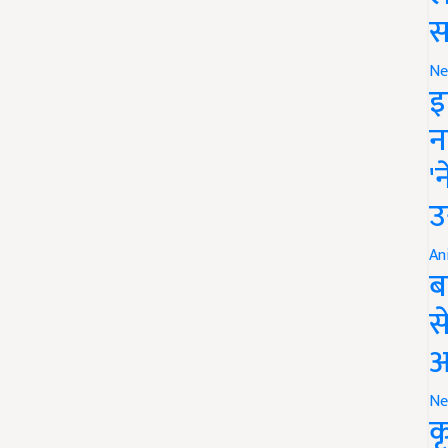
स
Ne
इ
न
'
उ
An
ब
स
आ
Ne
क