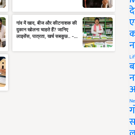
द
ए
क
न
Li
ब
न
आ
Ne
ग
स
ल