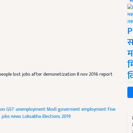
P
स
म
म
क
eople lost jobs after demonetization 8 nov 2016 report
ion
GST
unemployment
Modi goverment
employment
Five
s
jobs news
Loksabha Elections 2019