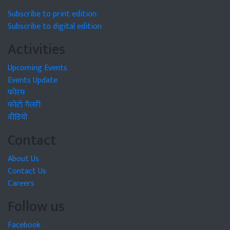
Subscribe to print edition
Subscribe to digital edition
Activities
Upcoming Events
Events Update
फोरम
फोटो गैलरी
वीडियो
Contact
About Us
Contact Us
Careers
Follow us
Facebook