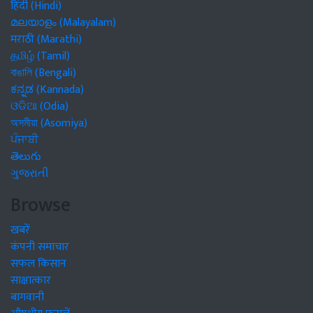
हिंदी (Hindi)
മലയാളം (Malayalam)
मराठी (Marathi)
தமிழ் (Tamil)
বাঙালি (Bengali)
ಕನ್ನಡ (Kannada)
ଓଡିଆ (Odia)
অসমীয়া (Asomiya)
ਪੰਜਾਬੀ
తెలుగు
ગુજરાતી
Browse
खबरें
कंपनी समाचार
सफल किसान
साक्षात्कार
बागवानी