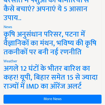
बरसात में पशुओं को बीमारियों से
कैसे बचाएं? अपनाएं ये 5 आसान
उपाय..
News
कृषि अनुसंधान परिसर, पटना में
वैज्ञानिकों का मंथन, भविष्य की कृषि
तकनीकों पर बनी नई रणनीति
Weather
अगले 12 घंटों के भीतर बारिश का
कहर! यूपी, बिहार समेत 15 से ज्यादा
राज्यों में IMD का ऑरेंज अलर्ट
More News