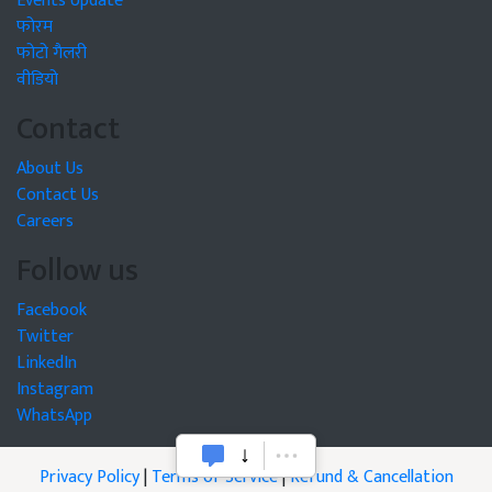
Events Update
फोरम
फोटो गैलरी
वीडियो
Contact
About Us
Contact Us
Careers
Follow us
Facebook
Twitter
LinkedIn
Instagram
WhatsApp
Privacy Policy
|
Terms of Service
|
Refund & Cancellation