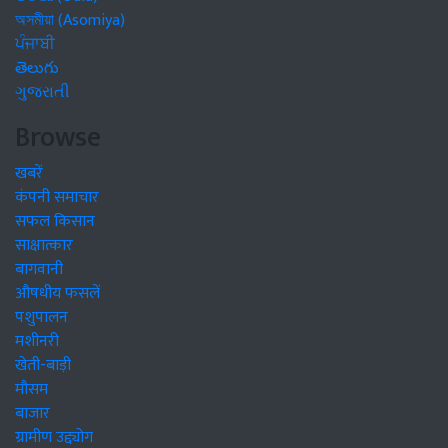
অসমীয়া (Asomiya)
ਪੰਜਾਬੀ
తెలుగు
ગુજરાતી
Browse
खबरें
कंपनी समाचार
सफल किसान
साक्षात्कार
बागवानी
औषधीय फसलें
पशुपालन
मशीनरी
खेती-बाड़ी
मौसम
बाजार
ग्रामीण उद्द्योग