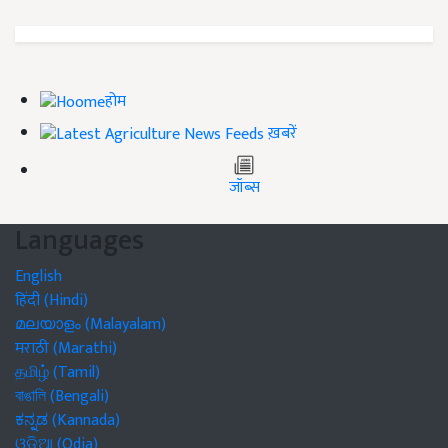
होम
ख़बरें
जॉब्स
Languages
English
हिंदी (Hindi)
മലയാളം (Malayalam)
मराठी (Marathi)
தமிழ் (Tamil)
বাঙালি (Bengali)
ಕನ್ನಡ (Kannada)
ଓଡିଆ (Odia)