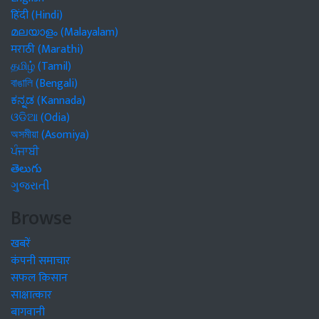
हिंदी (Hindi)
മലയാളം (Malayalam)
मराठी (Marathi)
தமிழ் (Tamil)
বাঙালি (Bengali)
ಕನ್ನಡ (Kannada)
ଓଡିଆ (Odia)
অসমীয়া (Asomiya)
ਪੰਜਾਬੀ
తెలుగు
ગુજરાતી
Browse
खबरें
कंपनी समाचार
सफल किसान
साक्षात्कार
बागवानी