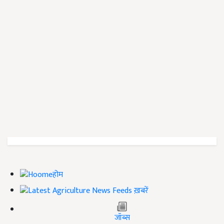
होम
ख़बरें
जॉब्स