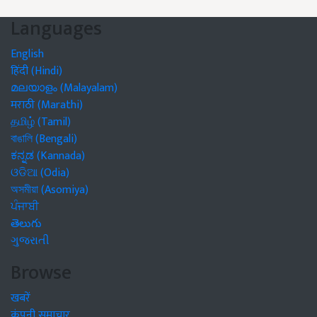
Languages
English
हिंदी (Hindi)
മലയാളം (Malayalam)
मराठी (Marathi)
தமிழ் (Tamil)
বাঙালি (Bengali)
ಕನ್ನಡ (Kannada)
ଓଡିଆ (Odia)
অসমীয়া (Asomiya)
ਪੰਜਾਬੀ
తెలుగు
ગુજરાતી
Browse
खबरें
कंपनी समाचार