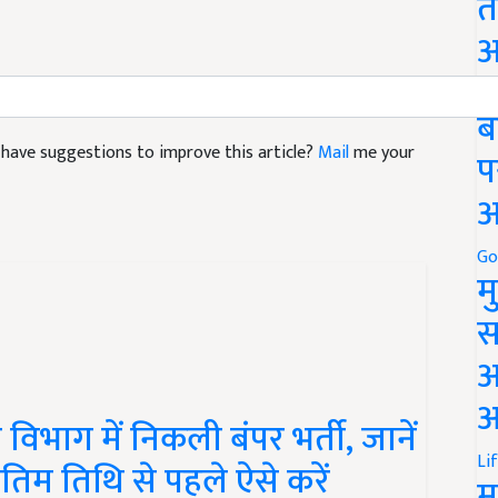
त
अ
Go
ब
nd have suggestions to improve this article?
Mail
me your
प
अ
Go
म
स
अ
आ
 विभाग में निकली बंपर भर्ती, जानें
Li
तिम तिथि से पहले ऐसे करें
म