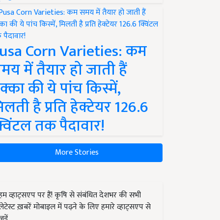
usa Corn Varieties: कम
मय में तैयार हो जाती हैं
क्का की ये पांच किस्में,
िलती है प्रति हेक्टेयर 126.6
्विंटल तक पैदावार!
More Stories
हम व्हाट्सएप पर हैं! कृषि से संबंधित देशभर की सभी
लेटेस्ट ख़बरें मोबाइल में पढ़ने के लिए हमारे व्हाट्सएप से
जुड़ें.