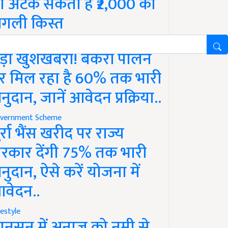
ो अटक सकती है ₹2,000 की
गली किस्त
vernment Scheme
ड़ी खुशखबरी! बकरी पालन
र मिल रहा है 60% तक भारी
नुदान, जानें आवेदन प्रक्रिया..
vernment Scheme
ुर्रा भैंस खरीद पर राज्य
रकार देंगी 75% तक भारी
नुदान, ऐसे करें योजना में
वेदन..
festyle
ानसून में अनाज को नमी से