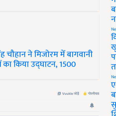
ब
न
Ne
क
ख
सिंह चौहान ने मिजोरम में बागवानी
प
ों का किया उद्घाटन, 1500
त
Ne
ए
ब
सु
श