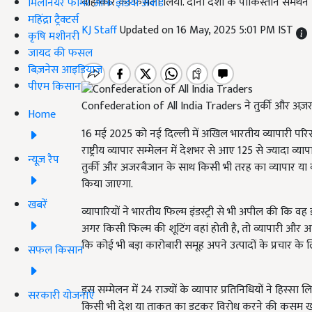
बहिष्कार का फैसला लिया. दोनों देशों के पाकिस्तान समर्थन 
मिलेनियर फार्मर ऑफ इंडिया अवॉर्ड
महिंद्रा ट्रैक्टर्स
KJ Staff
Updated on 16 May, 2025 5:01 PM IST
कृषि मशीनरी
जायद की फसल
बिज़नेस आइडियाज
पीएम किसान
Confederation of All India Traders ने तुर्की और अज़
Home
16 मई 2025 को नई दिल्ली में अखिल भारतीय व्यापारी पर
राष्ट्रीय व्यापार सम्मेलन में देशभर से आए 125 से ज्यादा 
न्यूज़ रैप
तुर्की और अजरबैजान के साथ किसी भी तरह का व्यापार या व्यवस
किया जाएगा.
खबरें
व्यापारियों ने भारतीय फिल्म इंडस्ट्री से भी अपील की कि वह इ
अगर किसी फिल्म की शूटिंग वहां होती है, तो व्यापारी और
कि कोई भी बड़ा कारोबारी समूह अपने उत्पादों के प्रचार के लिए
सफल किसान
इस सम्मेलन में 24 राज्यों के व्यापार प्रतिनिधियों ने हिस्सा 
सरकारी योजनाएं
किसी भी देश या ताकत का डटकर विरोध करने की कसम खाई. यह