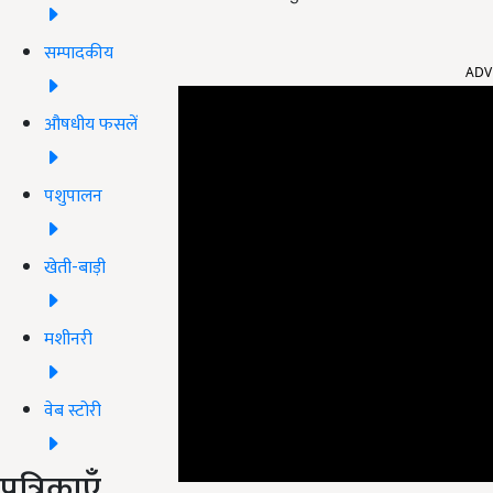
सम्पादकीय
ADV
औषधीय फसलें
पशुपालन
खेती-बाड़ी
मशीनरी
वेब स्टोरी
पत्रिकाएँ