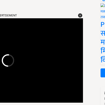
ERTISEMENT
P
स
म
म
क