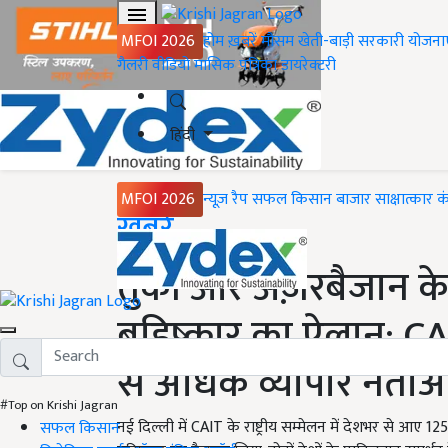
MFOI 2026
होम
ख़बरें
मौसम
खेती-बाड़ी
सरकारी योजना
गैलरी
वीडियो
मासिक पत्रिका
डायरेक्टरी
हिंदी
MFOI 2026
न्यूज़ रैप
सफल किसान
बाजार
साक्षात्कार
क
Home
ख़बरें
तुर्की और अज़रबैजान 
बहिष्कार का ऐलान: CAIT 
से अधिक व्यापार नेताओ
#Top on Krishi Jagran
नई दिल्ली में CAIT के राष्ट्रीय सम्मेलन में देशभर से आए 
सफल किसान