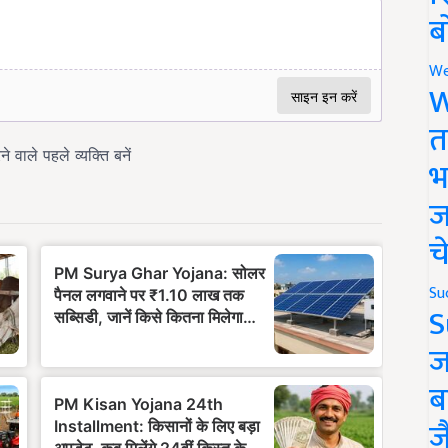
ब
We
W
त
भ
ज
च
Su
S
ज
ब
ज