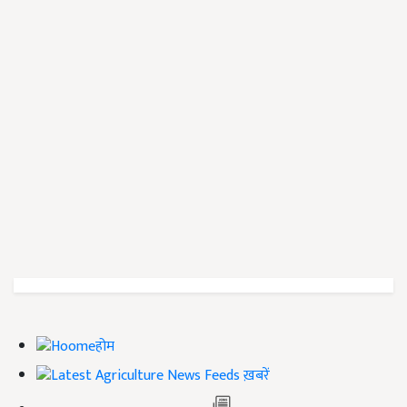
होम
ख़बरें