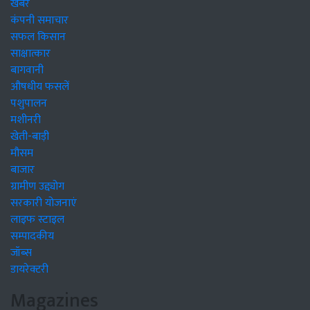
खबरें
कंपनी समाचार
सफल किसान
साक्षात्कार
बागवानी
औषधीय फसलें
पशुपालन
मशीनरी
खेती-बाड़ी
मौसम
बाजार
ग्रामीण उद्द्योग
सरकारी योजनाएं
लाइफ स्टाइल
सम्पादकीय
जॉब्स
डायरेक्टरी
Magazines