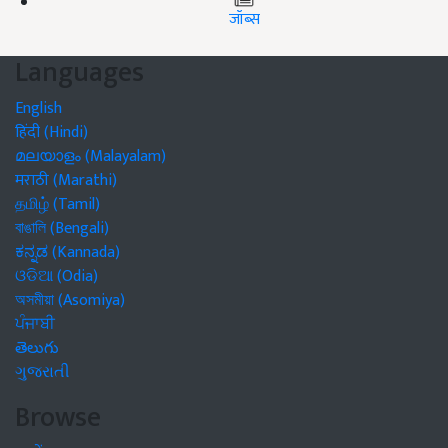
जॉब्स
Languages
English
हिंदी (Hindi)
മലയാളം (Malayalam)
मराठी (Marathi)
தமிழ் (Tamil)
বাঙালি (Bengali)
ಕನ್ನಡ (Kannada)
ଓଡିଆ (Odia)
অসমীয়া (Asomiya)
ਪੰਜਾਬੀ
తెలుగు
ગુજરાતી
Browse