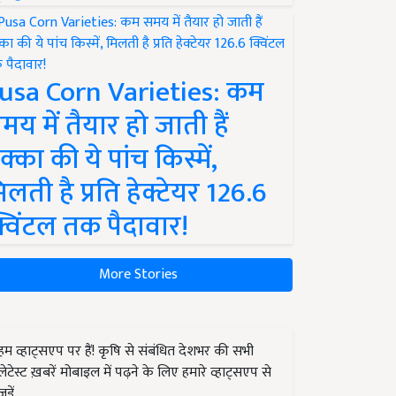
usa Corn Varieties: कम
मय में तैयार हो जाती हैं
क्का की ये पांच किस्में,
िलती है प्रति हेक्टेयर 126.6
्विंटल तक पैदावार!
More Stories
हम व्हाट्सएप पर हैं! कृषि से संबंधित देशभर की सभी
लेटेस्ट ख़बरें मोबाइल में पढ़ने के लिए हमारे व्हाट्सएप से
जुड़ें.