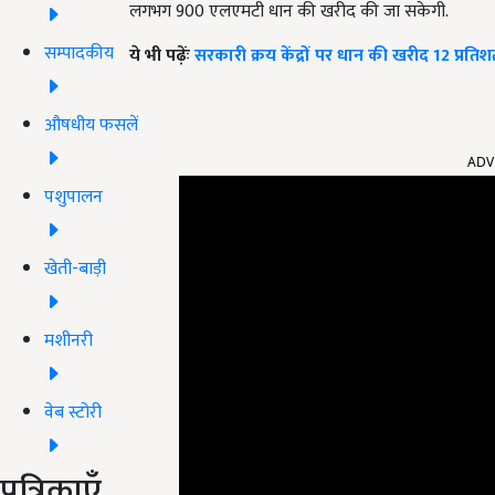
लगभग
900
एलएमटी धान की खरीद की जा सकेगी.
सम्पादकीय
ये भी पढ़ेंः
सरकारी क्रय केंद्रों पर धान की खरीद 12 प्र
औषधीय फसलें
ADV
पशुपालन
खेती-बाड़ी
मशीनरी
वेब स्टोरी
पत्रिकाएँ