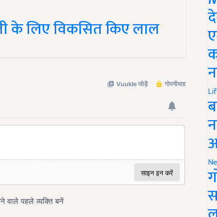
द
खेती के लिए विकसित किए लाल
ए
क
न
Li
ब
न
आ
Ne
ग
स
ल