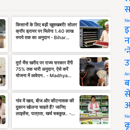
स
Ne
इ
न
'
उ
An
ब
स
आ
Ne
क