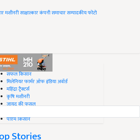
ार
मशीनरी
साक्षात्कार
कंपनी समाचार
सम्पादकीय
फोटो
op on Krishi Jagran
सफल किसान
मिलेनियर फार्मर ऑफ इंडिया अवॉर्ड
महिंद्रा ट्रैक्टर्स
कृषि मशीनरी
जायद की फसल
बिज़नेस आइडियाज
पीएम किसान
op Stories