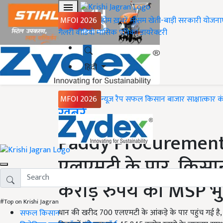
MFOI 2026
होम
ख़बरें
मौसम
खेती-बाड़ी
सरकारी योजना
गैलरी
वीडियो
मासिक पत्रिका
डायरेक्टरी
हिंदी
MFOI 2026
न्यूज़ रैप
सफल किसान
बाजार
साक्षात्कार
क
Home
ख़बरें
Paddy Procurement
एलएमटी के पार, किसान
करोड़ रुपये का MSP भ
#Top on Krishi Jagran
धान की खरीद 700 एलएमटी के आंकड़े के पार पहुंच गई है,
सफल किसान