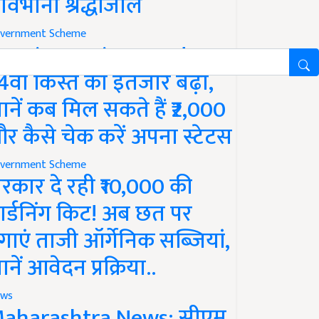
ावभीनी श्रद्धांजलि
vernment Scheme
M Kisan Yojana Update:
4वीं किस्त का इंतजार बढ़ा,
ानें कब मिल सकते हैं ₹2,000
र कैसे चेक करें अपना स्टेटस
vernment Scheme
रकार दे रही ₹10,000 की
ार्डनिंग किट! अब छत पर
गाएं ताजी ऑर्गेनिक सब्जियां,
ानें आवेदन प्रक्रिया..
ws
aharashtra News: सीएम