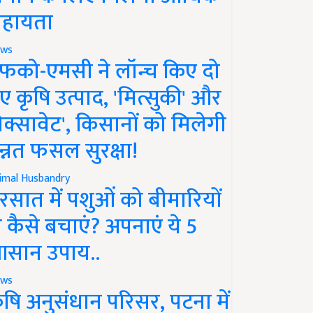
हायता
ws
फको-एमसी ने लॉन्च किए दो
ए कृषि उत्पाद, 'मित्सुकी' और
नेक्सावेट', किसानों को मिलेगी
न्नत फसल सुरक्षा!
imal Husbandry
रसात में पशुओं को बीमारियों
े कैसे बचाएं? अपनाएं ये 5
सान उपाय..
ws
ृषि अनुसंधान परिसर, पटना में