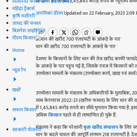
किसानों को लगभग 1,45,845 करोड़ रुपये के न्यूनतम समर्
मिलेनियर फार्मर ऑफ इंडिया अवॉर्ड
महिंद्रा ट्रैक्टर्स
अनामिका प्रीतम
Updated on 22 February, 2023 2:09
कृषि मशीनरी
जायद की फसल
बिज़नेस आइडियाज
पीएम किसान
धान की खरीद 700 एलएमटी के आंकड़े के पार
Home
देशभर के किसानों के लिए धान की तेज खरीद काफी फायदे
के आंकड़े के पार पहुंच गई है, जिसके एवज में किसानों को
न्यूज़ रैप
उपभोक्ता मामलों के मंत्रालय (उपभोक्‍ता कार्य
,
खाद्य एवं सार
खबरें
उपभोक्ता मामलों के मंत्रालय के अधिकारियों के मुताबिक
, 20
साथ केएमएस
2022-23 (
खरीफ फसल) के लिए धान की खरीद
में
1,45,845
करोड़ रुपये का सीधे भुगतान किया गया है. इस
सफल किसान
अधिक
किसान
पहले से ही लाभान्वित हो चुके हैं.
मंत्रालय ने कहा कि परेशानी
मुक्त खरीद संचालन
के लिए सभी
सरकारी योजनाएं
धान के बदले चावल की आपूर्ति लगभग
218
एलएमटी है. देश 