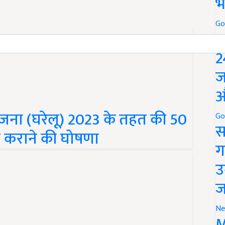
भ
Go
P
2
ज
औ
 योजना (घरेलू) 2023 के तहत की 50
Go
्ध कराने की घोषणा
स
ग
उ
ज
Ne
M