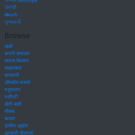
অসমীয়া (Asomiya)
ਪੰਜਾਬੀ
తెలుగు
ગુજરાતી
Browse
खबरें
कंपनी समाचार
सफल किसान
साक्षात्कार
बागवानी
औषधीय फसलें
पशुपालन
मशीनरी
खेती-बाड़ी
मौसम
बाजार
ग्रामीण उद्द्योग
सरकारी योजनाएं