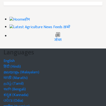
होम
ख़बरें
जॉब्स
Languages
English
हिंदी (Hindi)
മലയാളം (Malayalam)
मराठी (Marathi)
தமிழ் (Tamil)
বাঙালি (Bengali)
ಕನ್ನಡ (Kannada)
ଓଡିଆ (Odia)