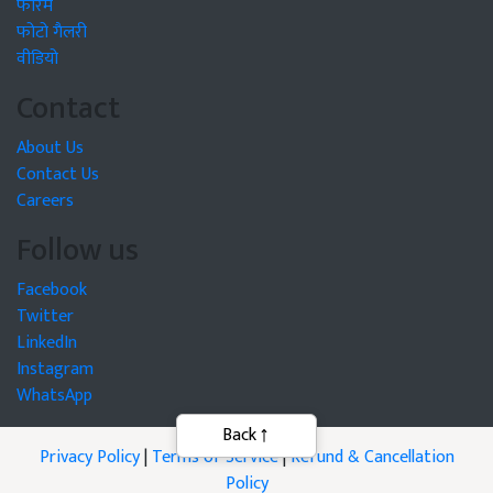
फोरम
फोटो गैलरी
वीडियो
Contact
About Us
Contact Us
Careers
Follow us
Facebook
Twitter
LinkedIn
Instagram
WhatsApp
Privacy Policy
|
Terms of Service
|
Refund & Cancellation
Policy