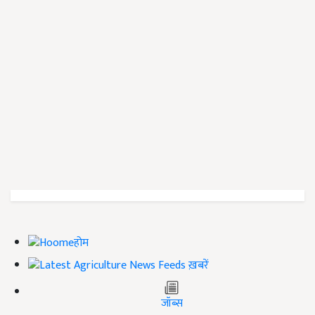
होम
ख़बरें
जॉब्स