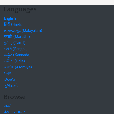
Languages
English
हिंदी (Hindi)
മലയാളം (Malayalam)
मराठी (Marathi)
தமிழ் (Tamil)
বাঙালি (Bengali)
ಕನ್ನಡ (Kannada)
ଓଡିଆ (Odia)
অসমীয়া (Asomiya)
ਪੰਜਾਬੀ
తెలుగు
ગુજરાતી
Browse
खबरें
कंपनी समाचार